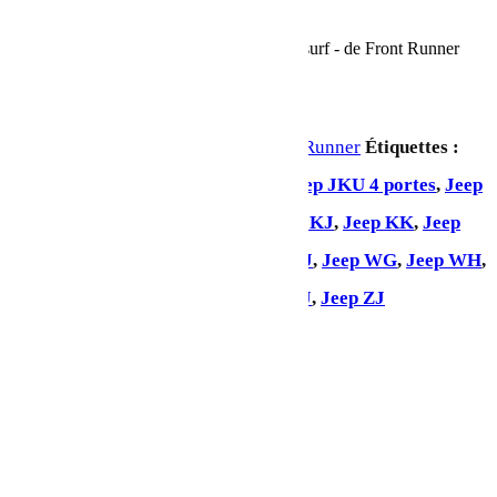
En stock
quantité de Porte vertical pour planche de surf - de Front Runner
Ajouter au panier
UGS :
RRAC095
Catégorie :
Front Runner
Étiquettes :
Jeep Gladiator
,
Jeep JK 2 portes
,
Jeep JKU 4 portes
,
Jeep
JL 2 portes
,
Jeep JLU 4 portes
,
Jeep KJ
,
Jeep KK
,
Jeep
KL
,
Jeep LJ
,
Jeep Renegade
,
Jeep TJ
,
Jeep WG
,
Jeep WH
,
Jeep WJ
,
Jeep WK
,
Jeep XJ
,
Jeep YJ
,
Jeep ZJ
Partager: