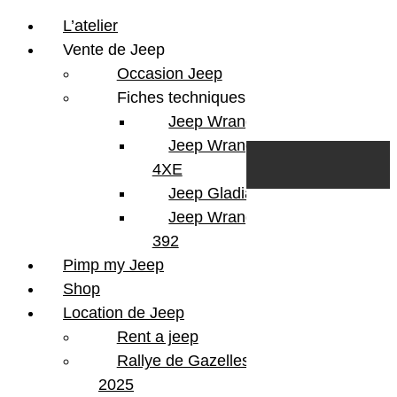
L’atelier
Vente de Jeep
Occasion Jeep
Fiches techniques
Jeep Wrangler JL
Skip to content
Search
Jeep Wrangler
0
Cart
4XE
Login/Register
Jeep Gladiator
Jeep Wrangler V8
392
Pimp my Jeep
Shop
Location de Jeep
Rent a jeep
Rallye de Gazelles
2025