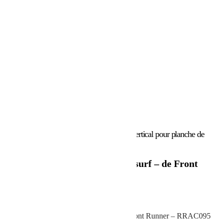
Accueil
/
Marques
/
Front Runner
/ Porte vertical pour planche de
surf – de Front Runner
Porte vertical pour planche de surf – de Front
Runner
297.48
€
Porte vertical pour planche de surf – de Front Runner – RRAC095