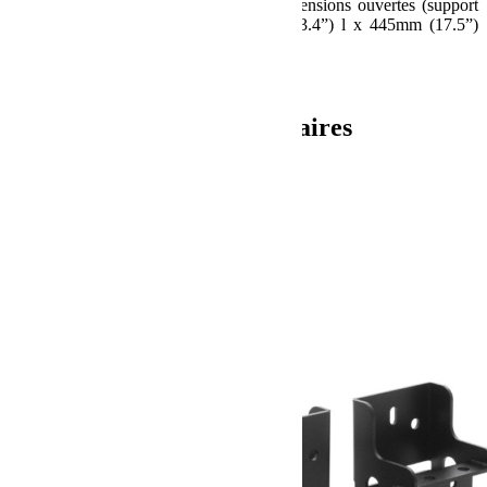
85.5mm (3.4”) l x 98.5mm (3.9”) HDimensions ouvertes (support
individuel):161mm (6.3”) L x 85.5mm (3.4”) l x 445mm (17.5”)
HPoids :3.4kg (7.5lbs)
UPC : 6009542234649
Informations complémentaires
Poids
3.6 kg
Dimensions
16 × 65 × 13 cm
Produits similaires