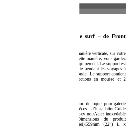
Description
Informations complémentaires
Description
Porte vertical pour planche de surf – de Front
Runner
Placez votre planche au-dessus, mais de manière verticale, sur votre
galerie Slimline II de Front Runner. De cette manière, vous gardez
de la place pour une tente de toit ou de l’équipement. Le support est
conçu pour garder vos planches en sécurité pendant les voyages à
travers les routes les plus difficiles au monde. Le support contient
des ajustements en longueur, des protections en mousse et 2
positions de transport.
Spécification :
Contient :2 x Support de planche2 x Support de loquet pour galerie
Slimline II1 x Paire de StratchitPièces d’installationGuide
d’installationMatériau utilisé :Acier en époxy noirAcier inoxydable
304Coussinets en mousseCaoutchoucDimensions du produit
:Dimensions extérieurs(support individuel):559mm (22”) L x