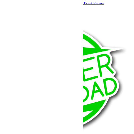
Jerrycan 20L – Finition en acier mat noir – par Front Runner
55.46
€
Ajouter au panier