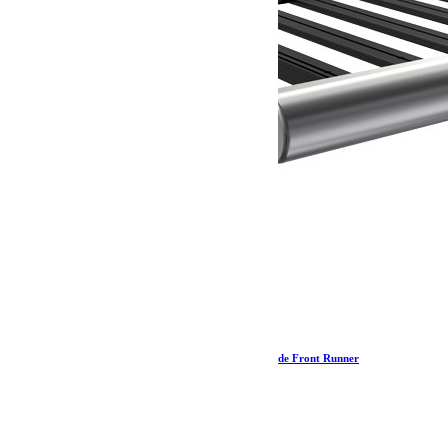
Support d’auvent Eezi-Awn Séries 1000/2000 – de Front Runner
69.58
€
Ajouter au panier