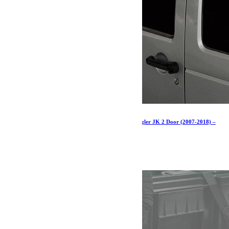
Kit de galerie extrême 1/2 pour une Jeep Wrangler JK 2 Door (2007-2018) –
par Front Runner
1 088.07
€
Ajouter au panier