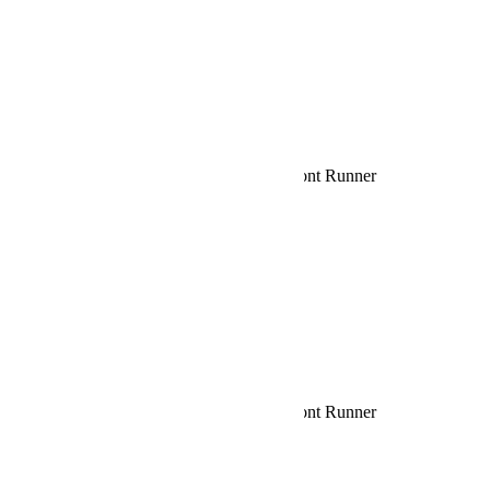
Rechercher:
Request car price
Porte vertical pour planche de surf – de Front Runner
Name
Email
Phone
Request
Schedule a Test Drive
Porte vertical pour planche de surf – de Front Runner
Name
Email