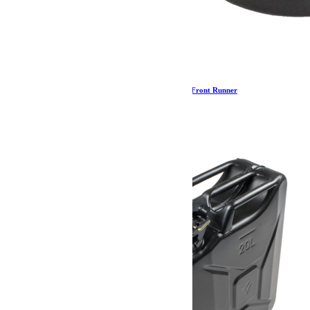
Anneaux d’arrimage noirs / Écrous à œil – par Front Runner
14.11
€
Ajouter au panier