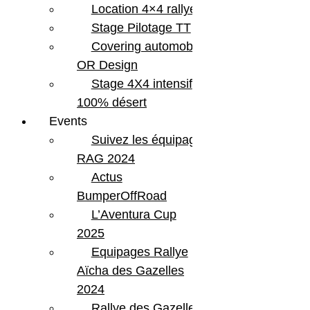
Location 4×4 rallye
Stage Pilotage TT
Covering automobile –
OR Design
Stage 4X4 intensif
100% désert
Events
Suivez les équipages
RAG 2024
Actus
BumperOffRoad
L’Aventura Cup
2025
Equipages Rallye
Aïcha des Gazelles
2024
Rallye des Gazelles