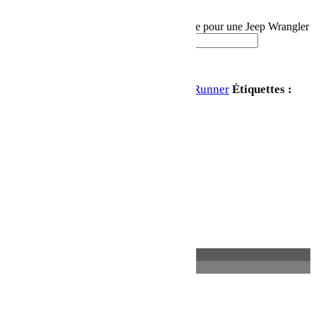
En stock
quantité de Support de phares sur pare-brise pour une Jeep Wrangler
JK/JKU - de Front Runner
Ajouter au panier
UGS :
RRAC014
Catégorie :
Front Runner
Étiquettes :
Jeep JK 2 portes
,
Jeep JKU 4 portes
Partager:
Description
Informations complémentaires
Description