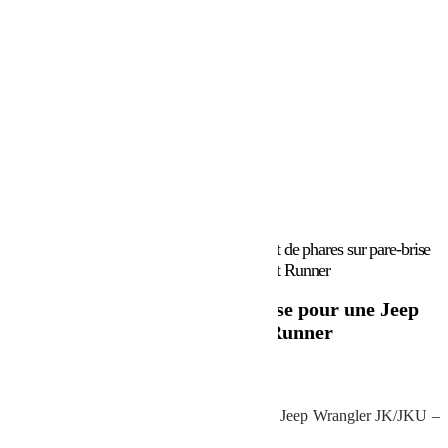
Accueil
/
Marques
/
Front Runner
/ Support de phares sur pare-brise
pour une Jeep Wrangler JK/JKU – de Front Runner
Support de phares sur pare-brise pour une Jeep
Wrangler JK/JKU – de Front Runner
22.17
€
Support de phares sur pare-brise pour une Jeep Wrangler JK/JKU –
de Front Runner – RRAC014