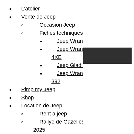
L’atelier
Vente de Jeep
Occasion Jeep
Fiches techniques
Jeep Wrangler JL
Skip to content
Search
Jeep Wrangler
0
Cart
4XE
Login/Register
Jeep Gladiator
Jeep Wrangler V8
392
Pimp my Jeep
Shop
Location de Jeep
Rent a jeep
Rallye de Gazelles
2025