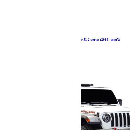
Kit de galerie Slimline II 1/2 pour Jeep Wrangler JL 2 portes (2018-jusqu’à
présent) – par Front Runner
1 037.65
€
Ajouter au panier