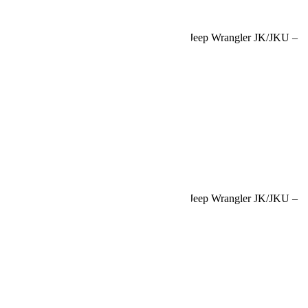
Request car price
Support de phares sur pare-brise pour une Jeep Wrangler JK/JKU –
de Front Runner
Name
Email
Phone
Request
Schedule a Test Drive
Support de phares sur pare-brise pour une Jeep Wrangler JK/JKU –
de Front Runner
Name
Email
Phone
Best time