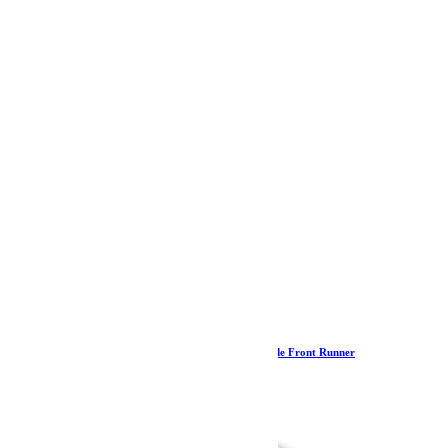
Sac de rangement pour une chaise Expander – de Front Runner
21.17
€
Ajouter au panier