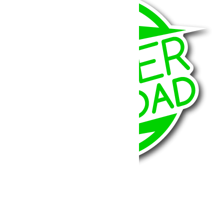
BumperOffroad