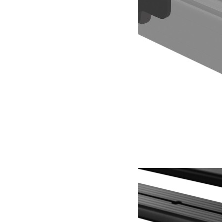
Support de cric Hi-Lift – de Front Runner
136.13
€
Ajouter au panier