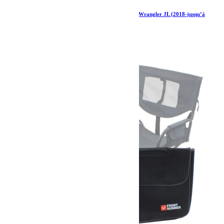
Kit de galerie de toit Extreme ½ pour une Jeep Wrangler JL (2018-jusqu’à
présent)
1 326.05
€
Ajouter au panier