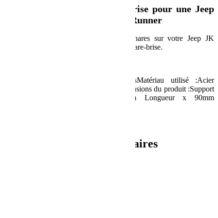
Support de phares sur pare-brise pour une Jeep
Wrangler JK/JKU – de Front Runner
Montez rapidement et facilement des phares sur votre Jeep JK
Wrangler avec les supports de phares sur pare-brise.
Spécification :
Composé de :2x Supports de pharesMatériau utilisé :Acier
inoxydable 3CR12 époxy noir 3mmDimensions du produit :Support
individuel: 70mm Hauteur x 70mm Longueur x 90mm
LargeurPoids :Support individuel: 180g
UPC : 6009542212791
Informations complémentaires
Poids
0.6 kg
Dimensions
25 × 26 × 75 cm
Produits similaires