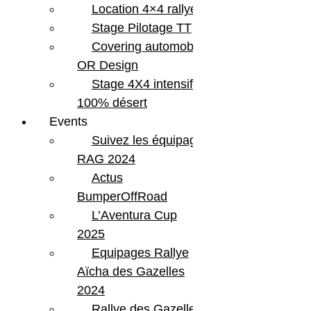
Location 4×4 rallye
Stage Pilotage TT
Covering automobile –
OR Design
Stage 4X4 intensif
100% désert
Events
Suivez les équipages
RAG 2024
Actus
BumperOffRoad
L’Aventura Cup
2025
Equipages Rallye
Aïcha des Gazelles
2024
Rallye des Gazelles