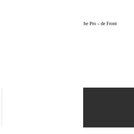
Schedule a Test Drive
Support de Ski, Snowboard et Canne à pêche Pro – de Front
Runner
Name
Email
Phone
Best time
Request