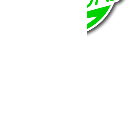
BumperOffroad
46, Chemin de la Petite Bastide
13770 – Venelles
(Aix en Provence)
Email:
contact@bumperoffroad.com
Tel:
+33 (0)4 42 54 26 75
Compte
Mon Compte
Détails de mon compte
Déconnexion