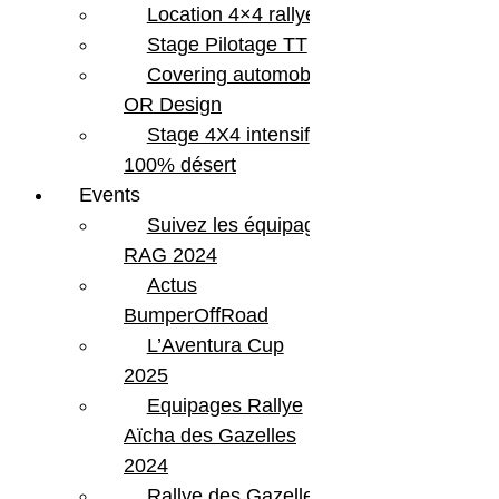
Location 4×4 rallye
Stage Pilotage TT
Covering automobile –
OR Design
Stage 4X4 intensif
100% désert
Events
Suivez les équipages
RAG 2024
Actus
BumperOffRoad
L’Aventura Cup
2025
Equipages Rallye
Aïcha des Gazelles
2024
Rallye des Gazelles