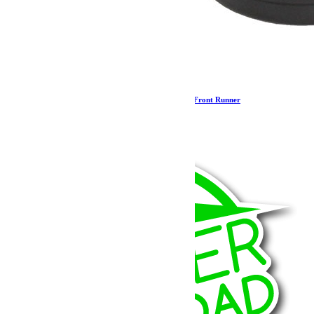
Anneaux d’arrimage noirs / Écrous à œil – par Front Runner
14.11
€
Ajouter au panier