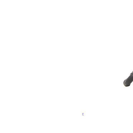
Chaise de camping Expander – de Front Runner
95.80
€
Ajouter au panier