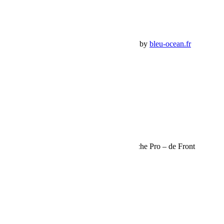
Mes commandes
Panier Shop Bumper
Premium Jeep Specialist - BumperOffroad by
bleu-ocean.fr
Rechercher:
Request car price
Support de Ski, Snowboard et Canne à pêche Pro – de Front
Runner
Name
Email
Phone
Request