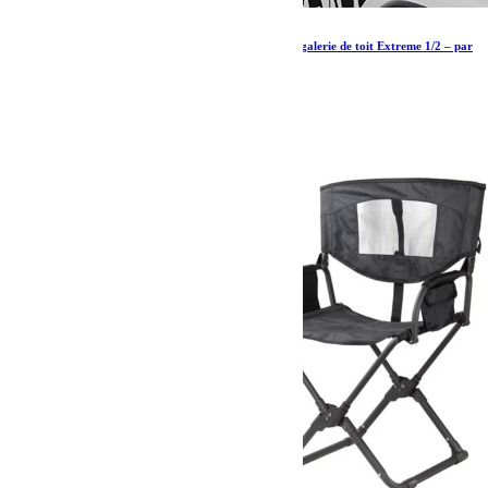
Jeep Wrangler JL 2 Door (2018-actuel) Kit de galerie de toit Extreme 1/2 – par
Front Runner
1 098.15
€
Ajouter au panier