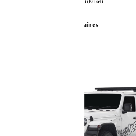
(5.3lbs) (Support individuel)4.8kg (10.6lbs) (Par set)
UPC : 6009542251639
Informations complémentaires
Poids
6.0 kg
Dimensions
16 × 66 × 13 cm
Produits similaires