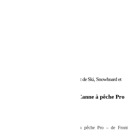
Accueil
/
Marques
/
Front Runner
/ Support de Ski, Snowboard et
Canne à pêche Pro – de Front Runner
Support de Ski, Snowboard et Canne à pêche Pro
– de Front Runner
301.51
€
Support de Ski, Snowboard et Canne à pêche Pro – de Front