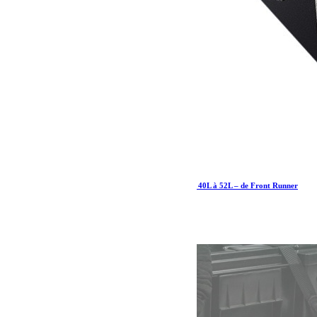
Plateau coulissant/plateau coulissant pour frigo 40L à 52L – de Front Runner
489.07
€
Ajouter au panier