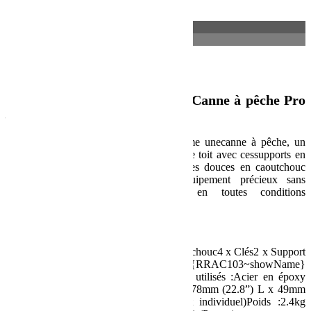
Description
Informations complémentaires
Description
Support de Ski, Snowboard et Canne à pêche Pro
– de Front Runner
Rangez de l’équipement plus long comme unecanne à pêche, un
snowboard et des skis sur votre galerie de toit avec cessupports en
style de pince crocodile. Les deux pinces douces en caoutchouc
de30mm serrent solidement votre équipement précieux sans
endommager ou gratter lasurface, en toutes conditions
météorologiques.
Spécification :
Contient :2 x Supports4 x Pinces en caoutchouc4 x Clés2 x Support
pour une installation au côté(*nécessite {RRAC103~showName}
non inclus)Pièces d’installationMatériaux utilisés :Acier en époxy
noirCaoutchoucDimensions du produit :578mm (22.8”) L x 49mm
(1.9”) W x 106mm (4.2”) H (Support individuel)Poids :2.4kg