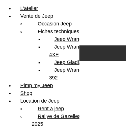
L’atelier
Vente de Jeep
Occasion Jeep
Fiches techniques
Jeep Wrangler JL
Skip to content
Search
Jeep Wrangler
0
Cart
4XE
Login/Register
Jeep Gladiator
Jeep Wrangler V8
392
Pimp my Jeep
Shop
Location de Jeep
Rent a jeep
Rallye de Gazelles
2025