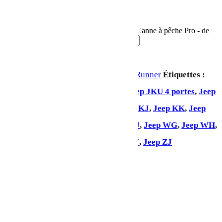
Runner – RRAC149
En stock
quantité de Support de Ski, Snowboard et Canne à pêche Pro - de
Front Runner
Ajouter au panier
UGS :
RRAC149
Catégorie :
Front Runner
Étiquettes :
Jeep Gladiator
,
Jeep JK 2 portes
,
Jeep JKU 4 portes
,
Jeep
JL 2 portes
,
Jeep JLU 4 portes
,
Jeep KJ
,
Jeep KK
,
Jeep
KL
,
Jeep LJ
,
Jeep Renegade
,
Jeep TJ
,
Jeep WG
,
Jeep WH
,
Jeep WJ
,
Jeep WK
,
Jeep XJ
,
Jeep YJ
,
Jeep ZJ
Partager: