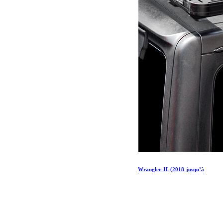
Kit de galerie de toit Extreme ½ pour une Jeep Wrangler JL (2018-jusqu’à
présent)
1 326.05
€
Ajouter au panier