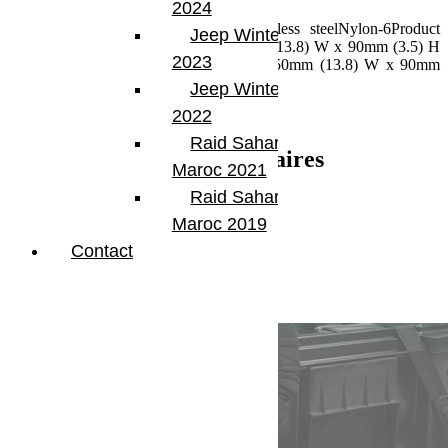
2024
Materials used:Extruded aluminiumStainless steelNylon-6Product
Jeep Winter Tour
Dimensions:1150mm (45.3) L x 350mm (13.8) W x 90mm (3.5) H
2023
Open Dimensions:2055mm (80.9) L x 350mm (13.8) W x 90mm
(3.5) H
Jeep Winter Tour
2022
UPC : 6009542210711
Raid Sahara Tour
Informations complémentaires
Maroc 2021
Raid Sahara Tour
Poids
5.8 kg
Maroc 2019
Dimensions
38 × 121 × 13 cm
Contact
Produits similaires