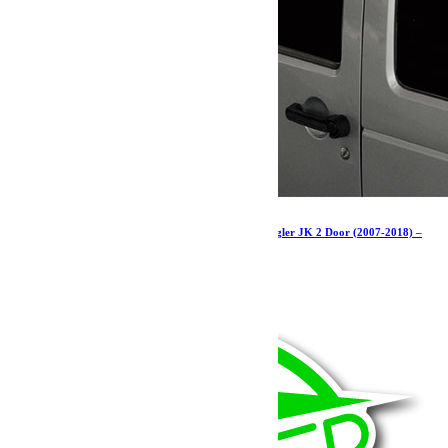
Kit de galerie extrême 1/2 pour une Jeep Wrangler JK 2 Door (2007-2018) –
par Front Runner
1 088.07
€
Ajouter au panier