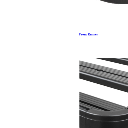
Anneaux d’arrimage noirs / Écrous à œil – par Front Runner
14.11
€
Ajouter au panier