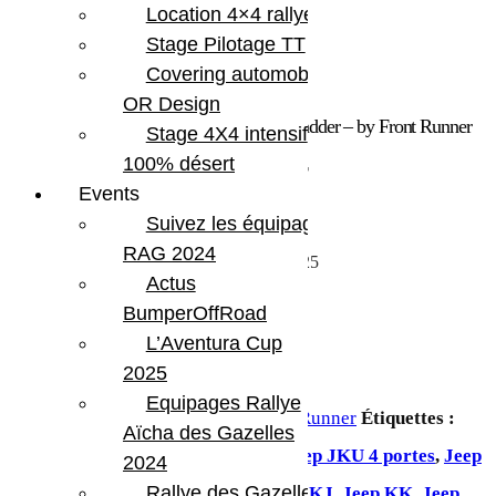
Location 4×4 rallye
Stage Pilotage TT
Covering automobile –
OR Design
Accueil
/
Marques
/
Front Runner
/ Tent Ladder – by Front Runner
Stage 4X4 intensif
100% désert
Tent Ladder – by Front Runner
Events
126.05
€
Suivez les équipages
RAG 2024
Tent Ladder – by Front Runner – TENT025
Actus
En stock
BumperOffRoad
quantité de Tent Ladder - by Front Runner
L’Aventura Cup
2025
Ajouter au panier
Equipages Rallye
UGS :
TENT025
Catégorie :
Front Runner
Étiquettes :
Aïcha des Gazelles
Jeep Gladiator
,
Jeep JK 2 portes
,
Jeep JKU 4 portes
,
Jeep
2024
Rallye des Gazelles
JL 2 portes
,
Jeep JLU 4 portes
,
Jeep KJ
,
Jeep KK
,
Jeep