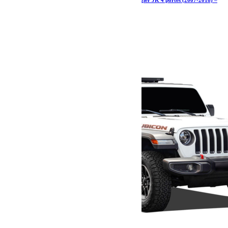
Kit de galerie extrême 1/2 pour une Jeep Wrangler JK 4 portes (2007-2018) –
par Front Runner
1 350.25
€
Ajouter au panier