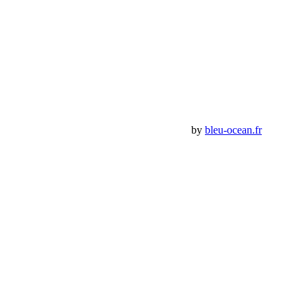
Compte
Mon Compte
Détails de mon compte
Déconnexion
Mes commandes
Panier Shop Bumper
Premium Jeep Specialist - BumperOffroad by
bleu-ocean.fr
Rechercher:
Request car price
Tent Ladder – by Front Runner
Name