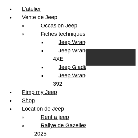
L’atelier
Vente de Jeep
Occasion Jeep
Fiches techniques
Jeep Wrangler JL
Skip to content
Search
Jeep Wrangler
0
Cart
4XE
Login/Register
Jeep Gladiator
Jeep Wrangler V8
392
Pimp my Jeep
Shop
Location de Jeep
Rent a jeep
Rallye de Gazelles
2025