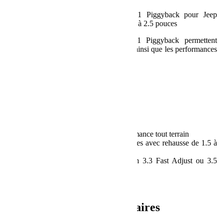
Kit de 4 amortisseurs Falcon Series 3.1 Piggyback pour Jeep
Wrangler JK 4 portes avec rehausse de 1.5 à 2.5 pouces
Le kit d’amortisseurs Falcon Series 3.1 Piggyback permettent
d’améliorer le confort et la tenue de route ainsi que les performances
tout terrain de votre Jeep Wrangler JKU.
Contenu
4 amortisseurs
Kit de montage
Spécificités
Améliore confort, tenue de route et performance tout terrain
Compatible avec Jeep Wrangler JK 4 portes avec rehausse de 1.5 à
2.5 pouces
Possibilité d’upgrade le sélecteur avec un 3.3 Fast Adjust ou 3.5
aDAPT pour un contrôle électronique
Ref : TERA 03-01-31-400-002
Informations complémentaires