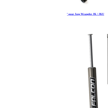
Amortisseurs 9550 Teraflex (avant arrière) 2.5” pour Jeep Wrangler JK / JKU
463.39
€
Ajouter au panier