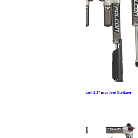
Amortisseurs Falcon SP 2 3.3 Fast adjust Piggyback 2-3” pour Jeep Gladiator
JT essence
2 760.79
€
Ajouter au panier