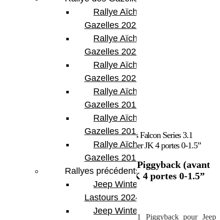
Rallye Aïcha des
Gazelles 2023
Rallye Aïcha des
Gazelles 2022
Rallye Aïcha des
Gazelles 2021 -30th
Rallye Aïcha des
Gazelles 2019
Rallye Aïcha des
Gazelles 2018
Accueil
/
Marques
/
Teraflex
/ Amortisseurs Falcon Series 3.1
Rallye Aïcha des
Piggyback (avant arrière) pour Jeep Wrangler JK 4 portes 0-1.5”
Gazelles 2017
Amortisseurs Falcon Series 3.1 Piggyback (avant
Rallyes précédents
arrière) pour Jeep Wrangler JK 4 portes 0-1.5”
Jeep Winter
2 125.68
€
Lastours 2024
Jeep Winter Tour
Kit de 4 amortisseurs Falcon Series 3.1 Piggyback pour Jeep