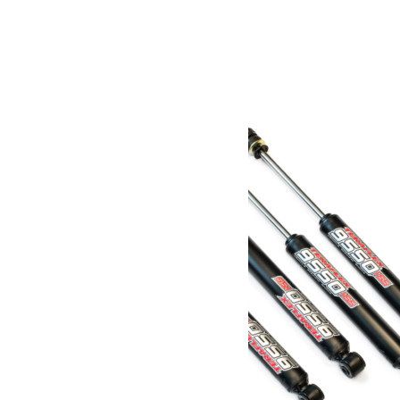
Poids
19.73 kg
Dimensions
93.98 × 69.85 × 25.4 cm
Produits similaires