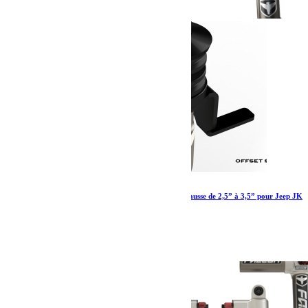
Amortisseur Falcon Series 2.1 Monotube – Rehausse de 2,5” à 3,5” pour Jeep JK
2 portes Kit avant et arrière
1 275.98
€
Ajouter au panier