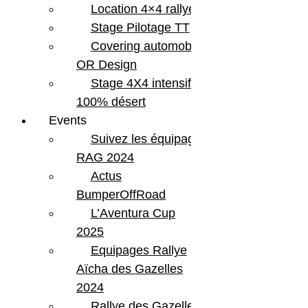
Location 4×4 rallye
Stage Pilotage TT
Covering automobile –
OR Design
Stage 4X4 intensif
100% désert
Events
Suivez les équipages
RAG 2024
Actus
BumperOffRoad
L’Aventura Cup
2025
Equipages Rallye
Aïcha des Gazelles
2024
Rallye des Gazelles