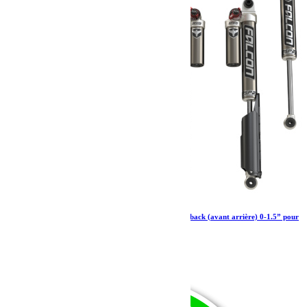
Amortisseurs Falcon SP 2 3.3 Fast adjust Piggyback (avant arrière) 0-1.5” pour
Jeep Wrangler JL 4 portes essence
2 760.79
€
Ajouter au panier