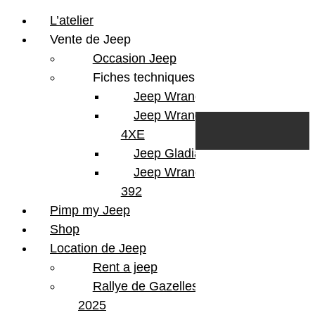
L’atelier
Vente de Jeep
Occasion Jeep
Fiches techniques
Jeep Wrangler JL
Skip to content
Search
Jeep Wrangler
0
Cart
4XE
Login/Register
Jeep Gladiator
Jeep Wrangler V8
392
Pimp my Jeep
Shop
Location de Jeep
Rent a jeep
Rallye de Gazelles
2025