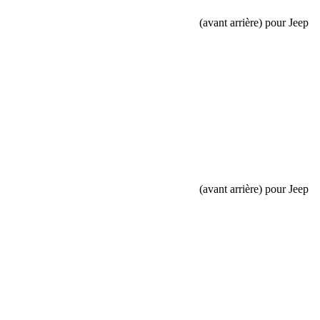
Amortisseurs Falcon Series 3.1 Piggyback (avant arrière) pour Jeep
Wrangler JK 4 portes 0-1.5”
Name
Email
Phone
Request
Schedule a Test Drive
Amortisseurs Falcon Series 3.1 Piggyback (avant arrière) pour Jeep
Wrangler JK 4 portes 0-1.5”
Name
Email
Phone
Best time