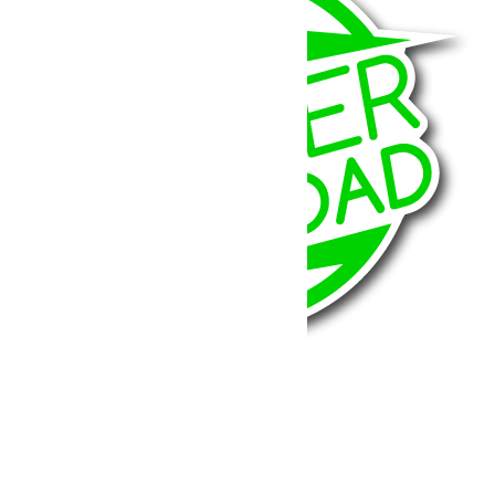
BumperOffroad
46, Chemin de la Petite Bastide