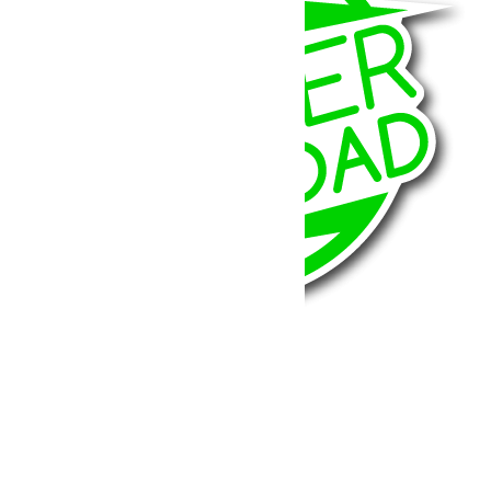
BumperOffroad
46, Chemin de la Petite Bastide
13770 – Venelles
(Aix en Provence)