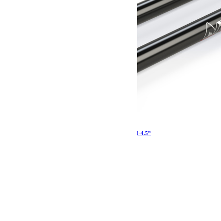
Tirants de pont Alpine IR arrière inférieurs JT 0-4.5”
764.39
€
Ajouter au panier