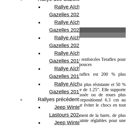
Rallye Aïcha des
Gazelles 2023
Rallye Aïcha des
Gazelles 2022
Description
Informations complémentaires
Rallye Aïcha des
Gazelles 2021 -30th
Description
Rallye Aïcha des
Barre d’accouplement et barre de direction renforcées Teraflex pour
Gazelles 2019
Jeep Wrangler JK avec rehausse jusqu’à 3 pouces
Rallye Aïcha des
La barre d’accouplement renforcée Teraflex est 200 % plus
Gazelles 2018
résistante grâce à son diamètre de 1-5/8.
Rallye Aïcha des
La barre de direction renforcée Teraflex est plus résistante et 50 %
plus rigide que d’origine avec son diamètre de 1.25”. Elle supporte
Gazelles 2017
mieux le stress d’une suspension rehaussée ou de roues plus
Rallyes précédents
grandes. L’amortisseur de direction est repositionné 6.3 cm au
dessus de la barre de d’accouplement pour éviter le chocs en tout
Jeep Winter
terrain.
Lastours 2024
Les rotules sont changeables indépendamment de la barre, de plus
elles sont graissables et ont une précontrainte réglables pour une
Jeep Winter Tour
meilleure durée de vie.