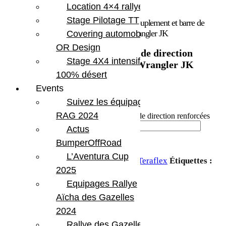
Location 4×4 rallye
Stage Pilotage TT
Accueil
/
Marques
/
Teraflex
/ Barre d’accouplement et barre de
direction renforcées Teraflex pour Jeep Wrangler JK
Covering automobile –
OR Design
Barre d’accouplement et barre de direction
Stage 4X4 intensif
renforcées Teraflex pour Jeep Wrangler JK
100% désert
1 362.19
€
Events
Suivez les équipages
En stock
RAG 2024
quantité de Barre d'accouplement et barre de direction renforcées
Teraflex pour Jeep Wrangler JK
Actus
BumperOffRoad
Ajouter au panier
L’Aventura Cup
UGS :
TERA 1853900
Catégorie :
Teraflex
Étiquettes :
2025
Jeep JK 2 portes
,
Jeep JKU 4 portes
Equipages Rallye
Partager:
Aïcha des Gazelles
2024
Rallye des Gazelles