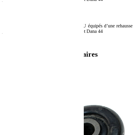
Rotules
Précontrainte réglable
Graisseurs intégrés
Compatible avec Jeep Wrangler JK et JKU équipés d’une rehausse
jusqu’à 3 pouces avec des ponts Dana 30 et Dana 44
Ref: TERA 1853900
Informations complémentaires
Poids
23.09 kg
Dimensions
114.3 × 15.24 × 25.4 cm
Produits similaires