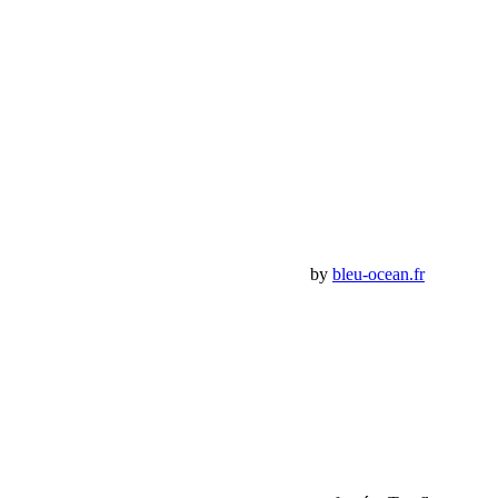
Email:
contact@bumperoffroad.com
Tel:
+33 (0)4 42 54 26 75
Compte
Mon Compte
Détails de mon compte
Déconnexion
Mes commandes
Panier Shop Bumper
Premium Jeep Specialist - BumperOffroad by
bleu-ocean.fr
Rechercher:
Request car price