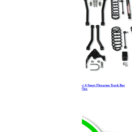
Jeep JK 2 Door 3 Inch Lift Suspension System w/ 4 Sport Flexarms Track Bar
and 9550 VSS Shocks 07-18 Wrangler JK TeraFlex
2 739.73
€
Ajouter au panier