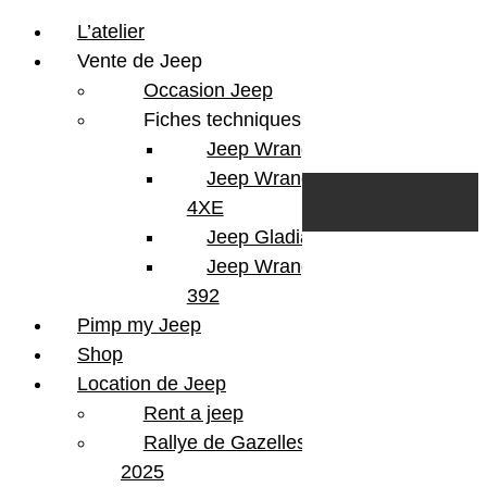
L’atelier
Vente de Jeep
Occasion Jeep
Fiches techniques
Jeep Wrangler JL
Skip to content
Search
Jeep Wrangler
0
Cart
4XE
Login/Register
Jeep Gladiator
Jeep Wrangler V8
392
Pimp my Jeep
Shop
Location de Jeep
Rent a jeep
Rallye de Gazelles
2025