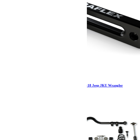
Jeep JKU Aluminum Winch Hawse Fairlead 07-18 Jeep JKU Wrangler
Unlimited 4 Door TeraFlex
83.99
€
Ajouter au panier