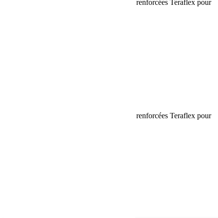
Barre d’accouplement et barre de direction renforcées Teraflex pour
Jeep Wrangler JK
Name
Email
Phone
Request
Schedule a Test Drive
Barre d’accouplement et barre de direction renforcées Teraflex pour
Jeep Wrangler JK
Name
Email
Phone
Best time
Request