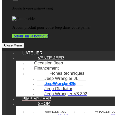
Articles de votre panier (0 items)
Aucun produit pour votre Jeep dans votre panier
Retour sur la boutique
Close Menu
L’ATELIER
VENTE JEEP
Occasion Jeep
Financement
Fiches techniques
Jeep Wrangler JL
Jeep Wrangler 4XE
Jeep Gladiator
Jeep Wrangler V8 392
PIMP MY JEEP
SHOP
WRANGLER JLU
WRANGLER J