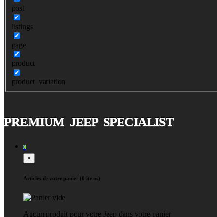
post
listings
page
product
product_variation
PREMIUM JEEP SPECIALIST
0
×
Articles de votre panier (0 items)
Aucun produit pour votre Jeep dans votre panier