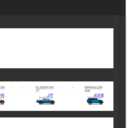
LER
GLADIATOR
WRANGLER
JT
4XE