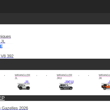
niques
 JL
XE
 V8 392
WRANGLER
WRANGLER
WRANG
JL
JKU
JK
EP
de Gazelles 2026