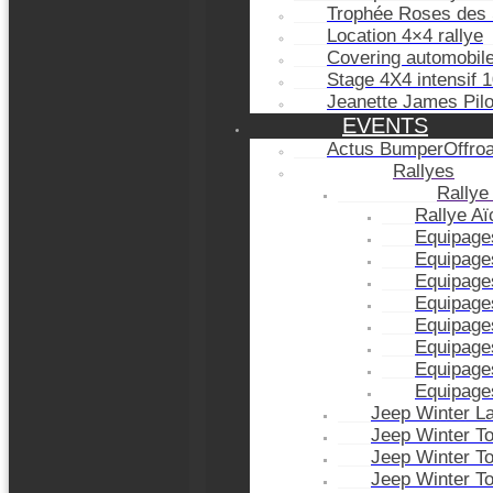
Trophée Roses des 
Location 4×4 rallye
Covering automobil
Stage 4X4 intensif 
Jeanette James Pil
EVENTS
Actus BumperOffro
Rallyes
Rallye
Rallye A
Equipage
Equipage
Equipage
Equipage
Equipage
Equipage
Equipage
Equipage
Jeep Winter L
Jeep Winter T
Jeep Winter T
Jeep Winter T