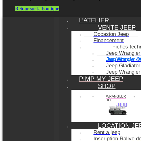
Retour sur la boutique
L’ATELIER
VENTE JEEP
Occasion Jeep
Financement
Fiches tech
Jeep Wrangler
Jeep Wrangler 4
Jeep Gladiator
Jeep Wrangler
PIMP MY JEEP
SHOP
WRANGLER
JLU
LOCATION JE
Rent a jeep
Inscription Rallye 