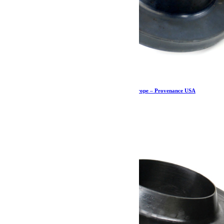
Cale de ressort avant – JK/JKU – Teraflex Europe – Provenance USA
23.79
€
Ajouter au panier