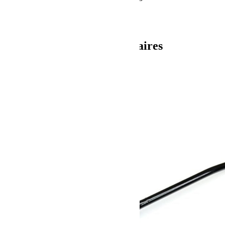
Taille boulons 16mm
Ref: TERA 1417550
Informations complémentaires
Poids
31.3 kg
Dimensions
68.58 × 15.24 × 35.56 cm
Produits similaires