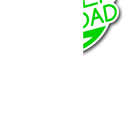
BumperOffroad
46, Chemin de la Petite Bastide
13770 – Venelles
(Aix en Provence)
Email:
contact@bumperoffroad.com
Tel:
+33 (0)4 42 54 26 75
Compte