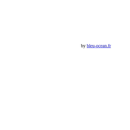
Mon Compte
Détails de mon compte
Déconnexion
Mes commandes
Panier Shop Bumper
Premium Jeep Specialist - BumperOffroad by
bleu-ocean.fr
Rechercher:
Request car price
Kit 8 tirants de pont Alpine IR JT 0-4.5”
Name
Email