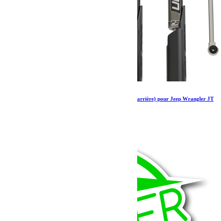
Amortisseurs Falcon SP 2 2.1 monotube (avant arrière) pour Jeep Wrangler JT
2-3.5”
1 297.79
€
Ajouter au panier