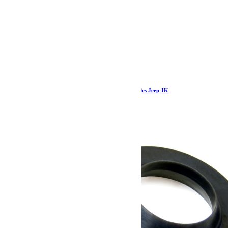
Teraflex Barre Panhard arrière réglable à rotules Jeep JK
435.39
€
Ajouter au panier