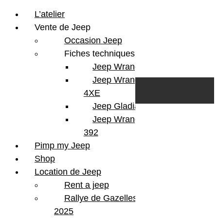
L’atelier
Vente de Jeep
Occasion Jeep
Fiches techniques
Jeep Wrangler JL
Skip to content
Search
Jeep Wrangler
0
Cart
4XE
Login/Register
Jeep Gladiator
Jeep Wrangler V8
392
Pimp my Jeep
Shop
Location de Jeep
Rent a jeep
Rallye de Gazelles
2025