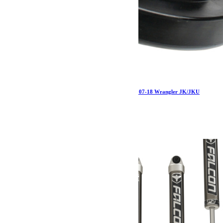
Jeep JK/JKU 1 Inch Front Spring Spacer Each 07-18 Wrangler JK/JKU
TeraFlex
32.19
€
Ajouter au panier