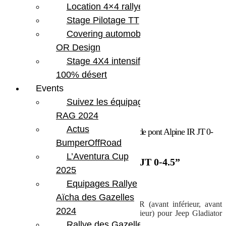
Location 4×4 rallye
Stage Pilotage TT
Covering automobile –
OR Design
Stage 4X4 intensif
100% désert
Events
Suivez les équipages
RAG 2024
Actus
Accueil
/
Marques
/
Teraflex
/ Kit 8 tirants de pont Alpine IR JT 0-
4.5”
BumperOffRoad
L’Aventura Cup
Kit 8 tirants de pont Alpine IR JT 0-4.5”
2025
2 808.39
€
Equipages Rallye
Aïcha des Gazelles
Kit 8 tirants de pont réglables Alpine IR (avant inférieur, avant
2024
supérieur, arrière supérieur et arrière inférieur) pour Jeep Gladiator
JT avec rehausse jusqu’à 4.5 pouces
Rallye des Gazelles