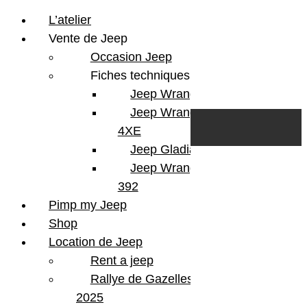
L’atelier
Vente de Jeep
Occasion Jeep
Fiches techniques
Jeep Wrangler JL
Skip to content
Search
Jeep Wrangler
0
Cart
4XE
Login/Register
Jeep Gladiator
Jeep Wrangler V8
392
Pimp my Jeep
Shop
Location de Jeep
Rent a jeep
Rallye de Gazelles
2025