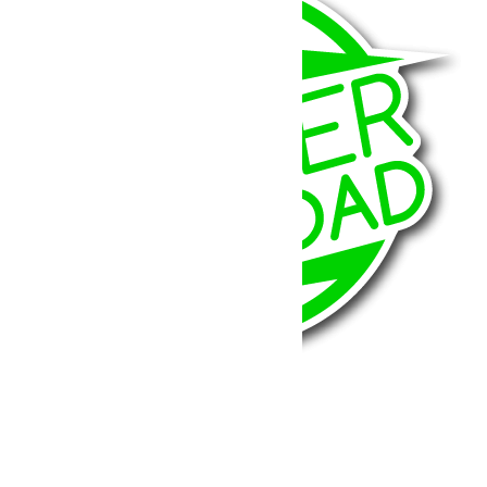
BumperOffroad