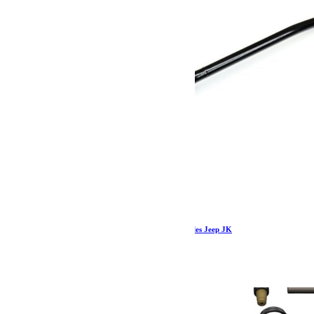
Teraflex Barre Panhard arrière réglable à rotules Jeep JK
435.39
€
Ajouter au panier