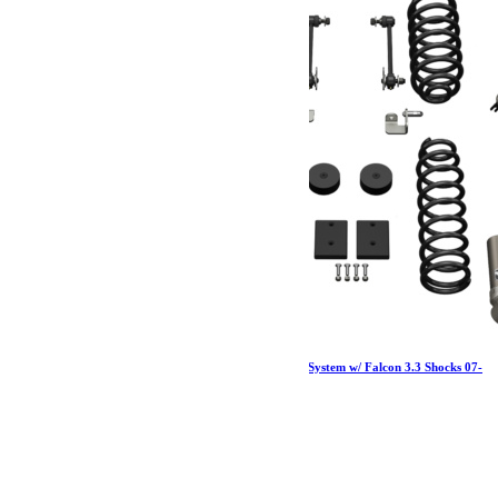
Jeep JK 2 Door 1.5 Inch Sport ST1 Suspension System w/ Falcon 3.3 Shocks 07-
18 Wrangler JK TeraFlex
3 506.74
€
Ajouter au panier