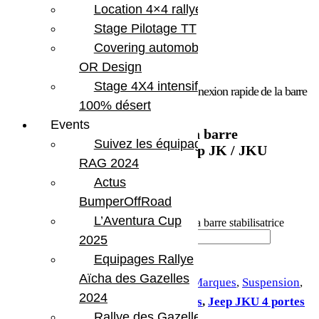
Location 4×4 rallye
Stage Pilotage TT
Covering automobile –
OR Design
Stage 4X4 intensif
Accueil
/
Marques
/
Teraflex
/ Kit de déconnexion rapide de la barre
100% désert
stabilisatrice TeraFlex pour jeep JK / JKU
Events
Kit de déconnexion rapide de la barre
Suivez les équipages
stabilisatrice TeraFlex pour jeep JK / JKU
RAG 2024
83.99
€
Actus
BumperOffRoad
En stock
L’Aventura Cup
quantité de Kit de déconnexion rapide de la barre stabilisatrice
TeraFlex pour jeep JK / JKU
2025
Equipages Rallye
Ajouter au panier
Aïcha des Gazelles
UGS :
TERA 600093
Catégories :
Marques
,
Suspension
,
2024
Teraflex
Étiquettes :
Jeep JK 2 portes
,
Jeep JKU 4 portes
Rallye des Gazelles