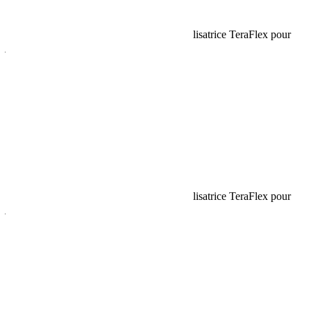
Request car price
Kit de déconnexion rapide de la barre stabilisatrice TeraFlex pour
jeep JK / JKU
Name
Email
Phone
Request
Schedule a Test Drive
Kit de déconnexion rapide de la barre stabilisatrice TeraFlex pour
jeep JK / JKU
Name
Email
Phone
Best time