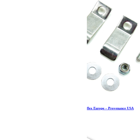
Retenues de haut de ressort arrière – JK – Teraflex Europe – Provenance USA
32.19
€
Ajouter au panier