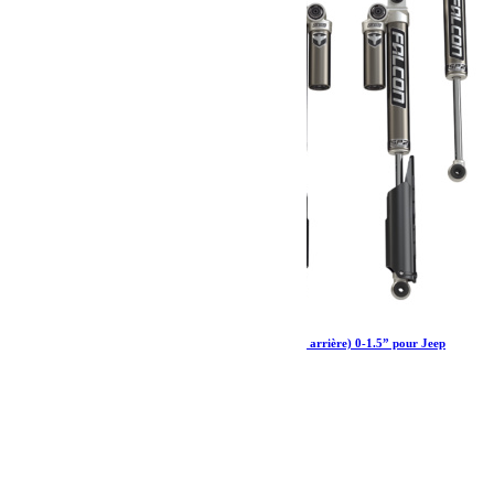
Amortisseurs Falcon SP 2 3.1 Piggyback (avant arrière) 0-1.5” pour Jeep
Wrangler JL 2 portes essence
2 111.19
€
Ajouter au panier