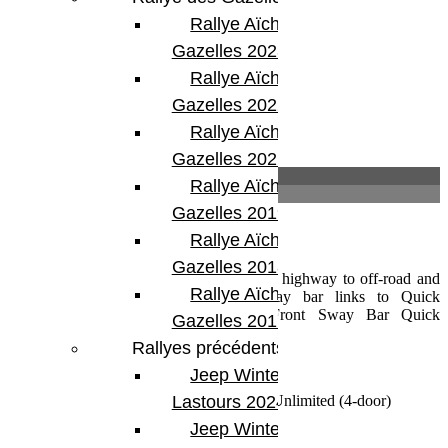
Partager:
Rallye Aïcha des
Gazelles 2023
Rallye Aïcha des
Gazelles 2022
Rallye Aïcha des
Gazelles 2021 -30th
Description
Rallye Aïcha des
Informations complémentaires
Gazelles 2019
Description
Rallye Aïcha des
Gazelles 2018
Minimize the time it takes to go from the highway to off-road and
Rallye Aïcha des
back by converting your existing sway bar links to Quick
Disconnects with the TeraFlex JK: Front Sway Bar Quick
Gazelles 2017
Disconnect Upgrade Kit.
Rallyes précédents
Fits:
Jeep Winter
JK Wrangler (2-door) JK Wrangler Unlimited (4-door)
Lastours 2024
Jeep Winter Tour
Includes: