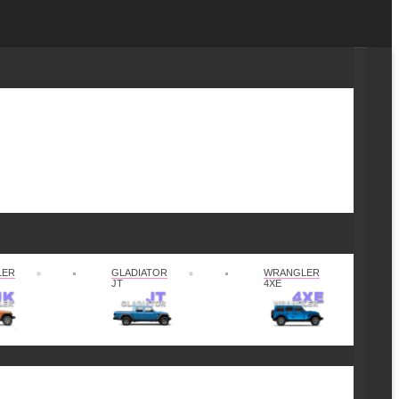
LER
GLADIATOR
WRANGLER
JT
4XE