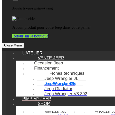
Articles de votre panier (0 items)
Aucun produit pour votre Jeep dans votre panier
Retour sur la boutique
Close Menu
L’ATELIER
VENTE JEEP
Occasion Jeep
Financement
Fiches techniques
Jeep Wrangler JL
Jeep Wrangler 4XE
Jeep Gladiator
Jeep Wrangler V8 392
PIMP MY JEEP
SHOP
WRANGLER JLU
WRANGLER J