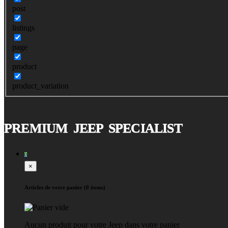
post
listings
page
product
product_variation
PREMIUM JEEP SPECIALIST
0
×
Articles de votre panier (0 items)
Aucun produit pour votre Jeep dans votre panier