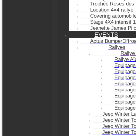
Trophée Roses des 
Location 4×4 rallye
Covering automobil
Stage 4X4 intensif 
Jeanette James Pil
EVENTS
Actus BumperOffro
Rallyes
Rallye
Rallye A
Equipage
Equipage
Equipage
Equipage
Equipage
Equipage
Equipage
Equipage
Jeep Winter L
Jeep Winter T
Jeep Winter T
Jeep Winter T