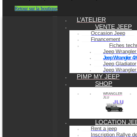
Retour sur la boutique
L’ATELIER
VENTE JEEP
Occasion Jeep
Financement
Fiches tech
Jeep Wrangler
Jeep Wrangler 4
Jeep Gladiator
Jeep Wrangler
PIMP MY JEEP
SHOP
WRANGLER
JLU
LOCATION JE
Rent a jeep
Inscription Rallye 