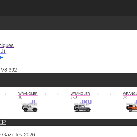
niques
 JL
XE
 V8 392
WRANGLER
WRANGLER
WRANG
JL
JKU
JK
EP
de Gazelles 2026