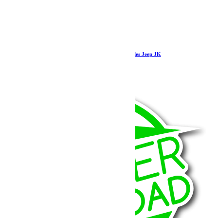
Teraflex Barre Panhard arrière réglable à rotules Jeep JK
435.39
€
Ajouter au panier