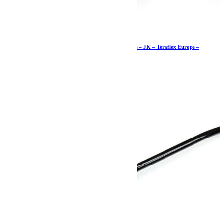
Butées de pont de 7cm supérieures avant – paire – JK – Teraflex Europe –
Provenance USA
74.19
€
Ajouter au panier