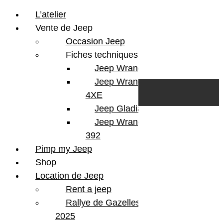
L’atelier
Vente de Jeep
Occasion Jeep
Fiches techniques
Jeep Wrangler JL
Skip to content
Search
Jeep Wrangler
0
Cart
4XE
Login/Register
Jeep Gladiator
Jeep Wrangler V8
392
Pimp my Jeep
Shop
Location de Jeep
Rent a jeep
Rallye de Gazelles
2025