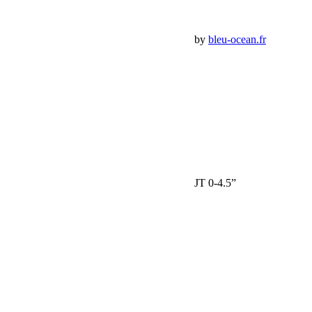
Panier Shop Bumper
Premium Jeep Specialist - BumperOffroad by
bleu-ocean.fr
Rechercher:
Request car price
Tirants de pont Alpine IR arrière inférieurs JT 0-4.5”
Name
Email
Phone
Request
Schedule a Test Drive