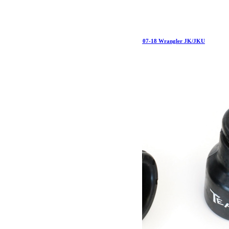
Jeep JK/JKU 1 Inch Front Spring Spacer Each 07-18 Wrangler JK/JKU
TeraFlex
32.19
€
Ajouter au panier