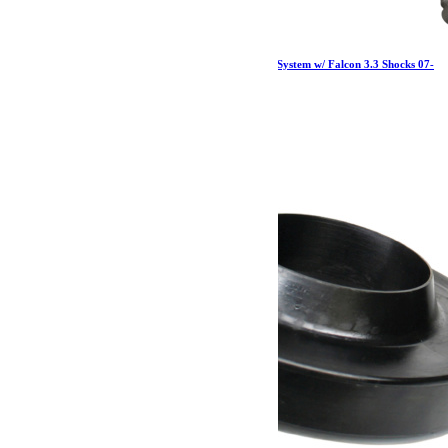
Jeep JK 2 Door 1.5 Inch Sport ST1 Suspension System w/ Falcon 3.3 Shocks 07-
18 Wrangler JK TeraFlex
3 506.74
€
Ajouter au panier