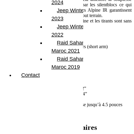
2024
des suspensions et réduit le stress subi par les silentblocs ce qui
allonge leurs durée de vie. Les silentblocs Alpine IR garantissent
Jeep Winter Tour
une flexion et une amplitude complète en tout terrain.
2023
L’installation se fait sur les attaches d’origine et les tirants sont sans
entretien.
Jeep Winter Tour
2022
Contenu
Raid Sahara Tour
2 Tirants de pont Alpine IR arrière inférieurs (short arm)
Maroc 2021
Spécification
Raid Sahara Tour
Maroc 2019
Longueur réglable
Diamètre de tube 42mm
Contact
Épaisseur de tube 4mm
Longueur tirant d’origine 23-3/4”
Longueur tirant Alpine IR minimum 23-1/2”
Longueur tirant Alpine IR maximum 24-3/4”
Taille boulons 16mm
Compatible Jeep Gladiator JT avec rehausse jusqu’à 4.5 pouces
Ref: TERA 1417590
Informations complémentaires