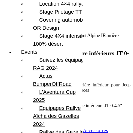
Location 4×4 rallye
Stage Pilotage TT
Covering automobile –
OR Design
Accueil
/
Marques
/
Teraflex
/ Tirants de pont Alpine IR arrière
Stage 4X4 intensif
inférieurs JT 0-4.5”
100% désert
Events
Tirants de pont Alpine IR arrière inférieurs JT 0-
4.5”
Suivez les équipages
RAG 2024
764.39
€
Actus
BumperOffRoad
Tirants de pont réglables Alpine IR arrière inférieur pour Jeep
Gladiator JT avec rehausse jusqu’à 4.5 pouces
L’Aventura Cup
2025
En stock
quantité de Tirants de pont Alpine IR arrière inférieurs JT 0-4.5''
Equipages Rallye
Aïcha des Gazelles
Ajouter au panier
2024
UGS :
TERA 1417590
Catégories :
Accessoires
Rallye des Gazelles