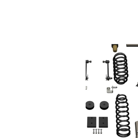
Poids
8.62 kg
Dimensions
68.58 × 7.62 × 17.78 cm
Produits similaires