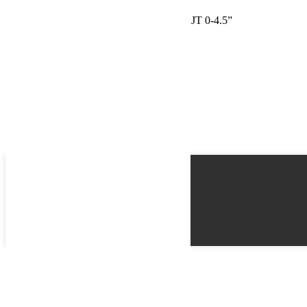
Tirants de pont Alpine IR arrière inférieurs JT 0-4.5”
Name
Email
Phone
Best time
Request