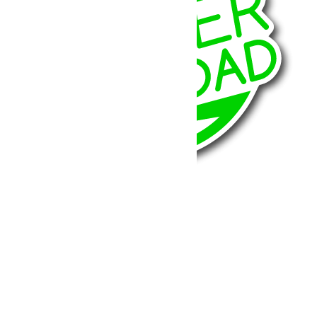
BumperOffroad
46, Chemin de la Petite Bastide
13770 – Venelles
(Aix en Provence)
Email:
contact@bumperoffroad.com
Tel:
+33 (0)4 42 54 26 75