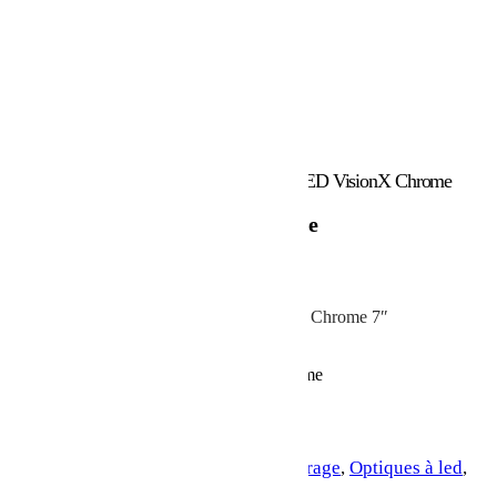
Accueil
/
Marques
/
VisionX
/ Optique à LED VisionX Chrome
Optique à LED VisionX Chrome
505.08
€
Vortex LED Headlight, Phare à LED fond Chrome 7″
Backorder
quantité de Optique à LED VisionX Chrome
Ajouter au panier
UGS :
XIL-7REL
Catégories :
Eclairage
,
Optiques à led
,