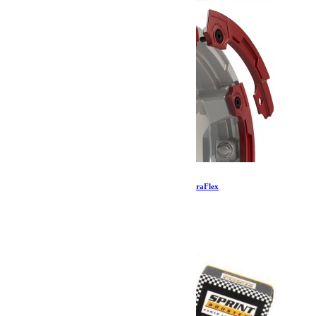
Kit de protection Nomad Split Rash – Rouge TeraFlex
57.39
€
Ajouter au panier