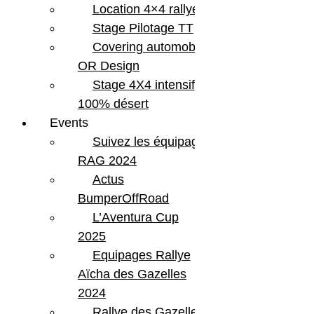
Location 4×4 rallye
Stage Pilotage TT
Covering automobile –
OR Design
Stage 4X4 intensif
100% désert
Events
Suivez les équipages
RAG 2024
Actus
BumperOffRoad
L’Aventura Cup
2025
Equipages Rallye
Aïcha des Gazelles
2024
Rallye des Gazelles