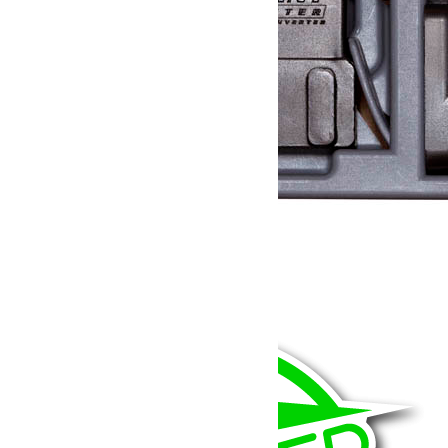
Sprint Booster Jeep JK
269.00
€
Choix des options