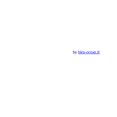
Compte
Mon Compte
Détails de mon compte
Déconnexion
Mes commandes
Panier Shop Bumper
Premium Jeep Specialist - BumperOffroad by
bleu-ocean.fr
Rechercher:
Request car price
Optique à LED VisionX Chrome
Name