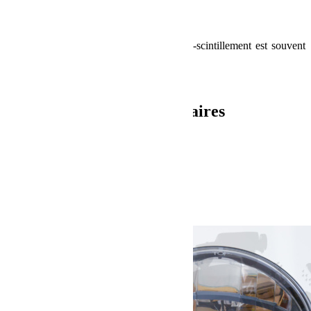
Vendu à l’unité
.
Pour les Jeep JK après 2011, un kit Anti-scintillement est souvent
necessaire, ref
P-HLCBA
.
[sg_popup id=1]
Informations complémentaires
Poids
3 kg
Dimensions
48 × 21 × 20 cm
Produits similaires