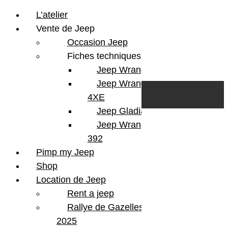
L’atelier
Vente de Jeep
Occasion Jeep
Fiches techniques
Jeep Wrangler JL
Skip to content
Search
Jeep Wrangler
0
Cart
4XE
Login/Register
Jeep Gladiator
Jeep Wrangler V8
392
Pimp my Jeep
Shop
Location de Jeep
Rent a jeep
Rallye de Gazelles
2025