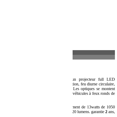
VisionX
Étiquette :
Jeep JK 2 portes
Partager:
Description
Informations complémentaires
Description
Phare à LED VisionX
Chrome
est un projecteur full LED
homologué ECE, il inclus un feux de position, feu diurne circulaire,
feux de croisement et un feux de route. Les optiques se montent
dans l’emplacement d’origines de tous les véhicules à feux ronds de
7″
3 fonctions : feux diurnes, feux de croisement de 13watts de 1050
lumens et feux de route 2 x 10 watts de 1720 lumens. garantie
2
ans,
durée de vie donnée pour
50000
heures