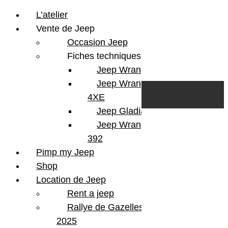
L’atelier
Vente de Jeep
Occasion Jeep
Fiches techniques
Jeep Wrangler JL
Skip to content
Search
Jeep Wrangler
0
Cart
4XE
Login/Register
Jeep Gladiator
Jeep Wrangler V8
392
Pimp my Jeep
Shop
Location de Jeep
Rent a jeep
Rallye de Gazelles
2025