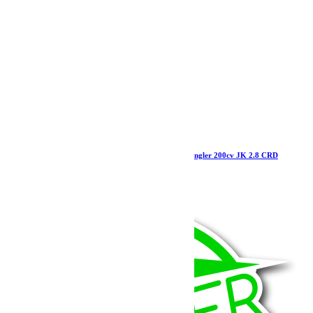
Samco Kit Durites silicone renforcées Jeep Wrangler 200cv JK 2.8 CRD
299.00
€
Ajouter au panier