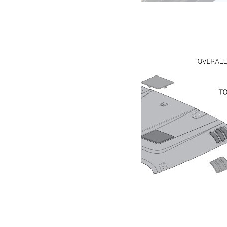
Capot Rugged Ridge Edition pour Jeep JK