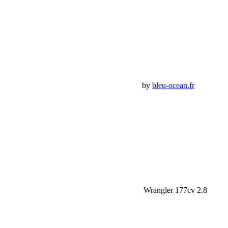
Mon Compte
Détails de mon compte
Déconnexion
Mes commandes
Panier Shop Bumper
Premium Jeep Specialist - BumperOffroad by
bleu-ocean.fr
Rechercher:
Request car price
Samco Kit Durites silicone renforcées Jeep Wrangler 177cv 2.8
CRD
Name