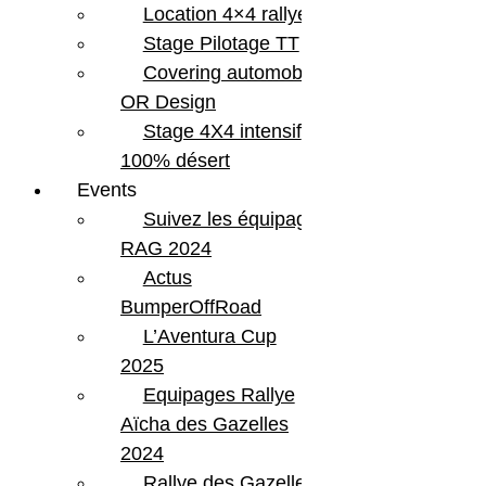
Location 4×4 rallye
Stage Pilotage TT
Covering automobile –
OR Design
Stage 4X4 intensif
100% désert
Events
Suivez les équipages
RAG 2024
Actus
BumperOffRoad
L’Aventura Cup
2025
Equipages Rallye
Aïcha des Gazelles
2024
Rallye des Gazelles