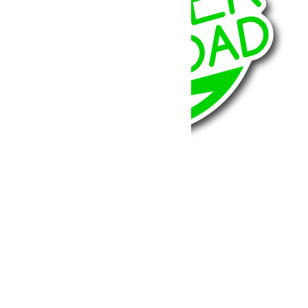
BumperOffroad
46, Chemin de la Petite Bastide
13770 – Venelles
(Aix en Provence)
Email:
contact@bumperoffroad.com
Tel:
+33 (0)4 42 54 26 75
Compte