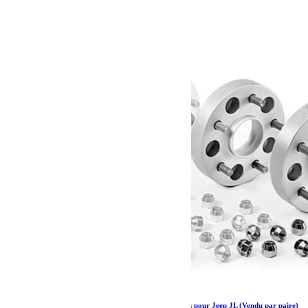
44.79
€
Ajouter au panier
HOFMANN Elargisseurs de voies Jeep + 30 mm pour Jeep JL (Vendu par paire)