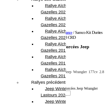
Rallye Aïcha des
Gazelles 2023
Rallye Aïcha des
Gazelles 2022
Rallye Aïcha des
Accueil
/
Performance
/
Filtre à air performance
/ Samco Kit Durites
silicone renforcées Jeep Wrangler 177cv 2.8 CRD
Gazelles 2021 -30th
Rallye Aïcha des
Samco Kit Durites silicone renforcées Jeep
Gazelles 2019
Wrangler 177cv 2.8 CRD
Rallye Aïcha des
299.00
€
Gazelles 2018
Rallye Aïcha des
Durites silicone renforcées Samco pour Jeep Wrangler 177cv 2.8
Gazelles 2017
CRD
Rallyes précédents
Backorder
Jeep Winter
quantité de Samco Kit Durites silicone renforcées Jeep Wrangler
177cv 2.8 CRD
Lastours 2024
Ajouter au panier
Jeep Winter Tour