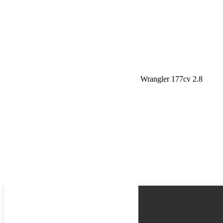
Email
Phone
Request
Schedule a Test Drive
Samco Kit Durites silicone renforcées Jeep Wrangler 177cv 2.8
CRD
Name
Email
Phone
Best time
Request