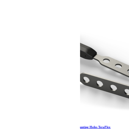
1 190.00
€
Ajouter au panier
Universal Front Brake Line Anchor Kit w/5 Mounting Holes TeraFlex