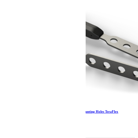
Universal Front Brake Line Anchor Kit w/5 Mounting Holes TeraFlex
44.79
€
Ajouter au panier