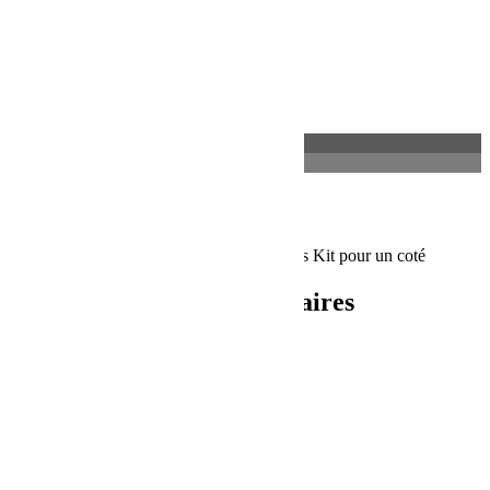
Description
Informations complémentaires
Description
Rotules pivots Heavy Duty Avec graisseurs Kit pour un coté
Informations complémentaires
Poids
3 kg
Dimensions
10 × 25 × 20 cm
Produits similaires