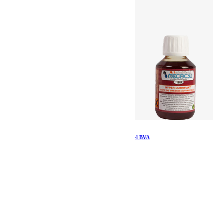
Traitement boite de vitesse automatique Mecacyl BVA
30.00
€
Ajouter au panier