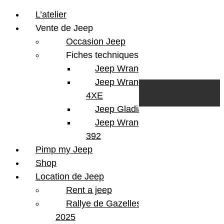
L’atelier
Vente de Jeep
Occasion Jeep
Fiches techniques
Jeep Wrangler JL
Skip to content
Search
Jeep Wrangler
0
Cart
4XE
Login/Register
Jeep Gladiator
Jeep Wrangler V8
392
Pimp my Jeep
Shop
Location de Jeep
Rent a jeep
Rallye de Gazelles
2025