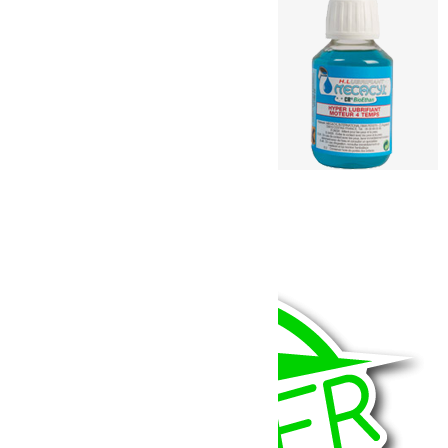
Traitement moteur Mecacyl CR Bioethan
30.00
€
Ajouter au panier