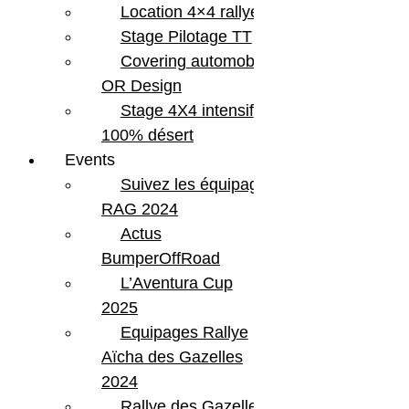
Location 4×4 rallye
Stage Pilotage TT
Covering automobile –
OR Design
Stage 4X4 intensif
100% désert
Events
Suivez les équipages
RAG 2024
Actus
BumperOffRoad
L’Aventura Cup
2025
Equipages Rallye
Aïcha des Gazelles
2024
Rallye des Gazelles