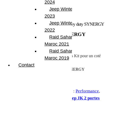
2024
Jeep Winter Tour
2023
Jeep Winter Tour
Accueil
/
Performance
/ Rotules pivots heavy duty SYNERGY
2022
Rotules pivots heavy duty SYNERGY
Raid Sahara Tour
Maroc 2021
199.00
€
Raid Sahara Tour
Rotules pivots Heavy Duty Avec graisseurs Kit pour un coté
Maroc 2019
Contact
Backorder
quantité de Rotules pivots heavy duty SYNERGY
Ajouter au panier
UGS :
PPM-8009-12-01
Catégories :
Performance
,
Transmission-Direction
Étiquette :
Jeep JK 2 portes
Partager: