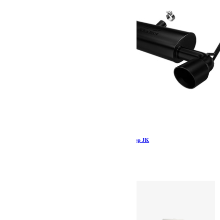
Silencieux Magnaflow MF Series Black pour Jeep JK
1 399.00
€
Ajouter au panier