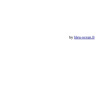
Mon Compte
Détails de mon compte
Déconnexion
Mes commandes
Panier Shop Bumper
Premium Jeep Specialist - BumperOffroad by
bleu-ocean.fr
Rechercher:
Request car price
Rotules pivots heavy duty SYNERGY
Name
Email