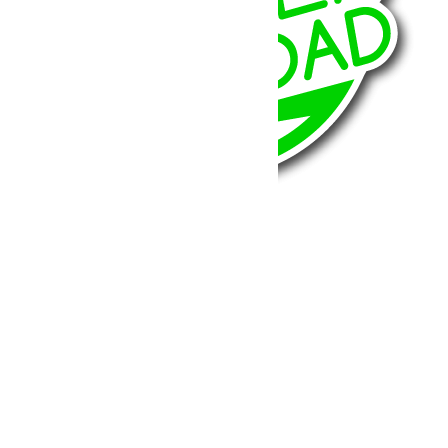
BumperOffroad
46, Chemin de la Petite Bastide
13770 – Venelles
(Aix en Provence)
Email:
contact@bumperoffroad.com
Tel:
+33 (0)4 42 54 26 75
Compte