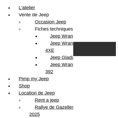
L’atelier
Vente de Jeep
Occasion Jeep
Fiches techniques
Jeep Wrangler JL
Skip to content
Search
Jeep Wrangler
0
Cart
4XE
Login/Register
Jeep Gladiator
Jeep Wrangler V8
392
Pimp my Jeep
Shop
Location de Jeep
Rent a jeep
Rallye de Gazelles
2025