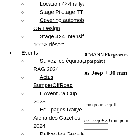
Location 4×4 rallye
Stage Pilotage TT
Covering automobile –
OR Design
Stage 4X4 intensif
100% désert
Events
Accueil
/
Roues
/
Elargisseurs de voies
/ HOFMANN Elargisseurs
de voies Jeep + 30 mm pour Jeep JL (Vendu par paire)
Suivez les équipages
RAG 2024
HOFMANN Elargisseurs de voies Jeep + 30 mm
Actus
pour Jeep JL (Vendu par paire)
BumperOffRoad
169.50
€
L’Aventura Cup
2025
HOFMANN Elargisseurs de voies Jeep 30 mm pour Jeep JL
Equipages Rallye
En stock
Aïcha des Gazelles
quantité de HOFMANN Elargisseurs de voies Jeep + 30 mm pour
2024
Jeep JL (Vendu par paire)
Rallye des Gazelles