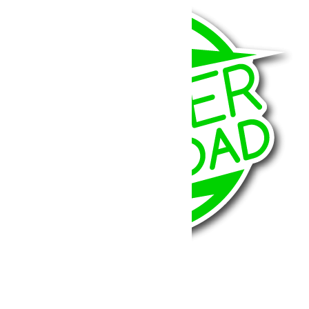
BumperOffroad