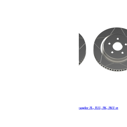
Kit de freins avant Teraflex Delta pour Jeep Wrangler JL, JLU, JK, JKU et
Gladiator JT
1 787.77
€
Ajouter au panier