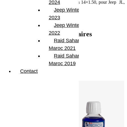
2024
Epaisseur 30mm. Entraxe 5×127. Goujons 14×1.50, pour Jeep JL,
WK
Jeep Winter Tour
Vendu par paire
2023
HSPVA05JGC-30 JL,WK
Jeep Winter Tour
2022
Informations complémentaires
Raid Sahara Tour
Poids
7.7 kg
Maroc 2021
Dimensions
20 × 20 × 10 cm
Raid Sahara Tour
Maroc 2019
Produits similaires
Contact