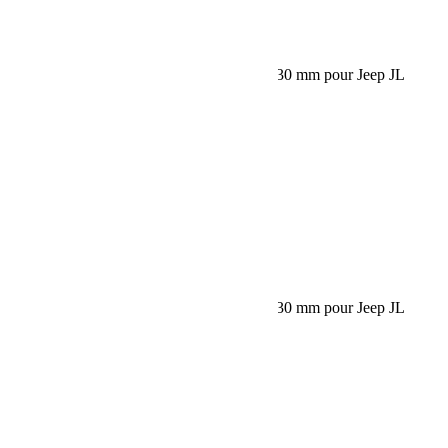
Request car price
HOFMANN Elargisseurs de voies Jeep + 30 mm pour Jeep JL
(Vendu par paire)
Name
Email
Phone
Request
Schedule a Test Drive
HOFMANN Elargisseurs de voies Jeep + 30 mm pour Jeep JL
(Vendu par paire)
Name
Email
Phone