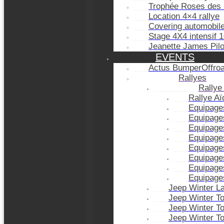
Trophée Roses des 
Location 4×4 rallye
Covering automobil
Stage 4X4 intensif 
Jeanette James Pil
EVENTS
Actus BumperOffro
Rallyes
Rallye
Rallye A
Equipage
Equipage
Equipage
Equipage
Equipage
Equipage
Equipage
Equipage
Jeep Winter L
Jeep Winter T
Jeep Winter T
Jeep Winter T