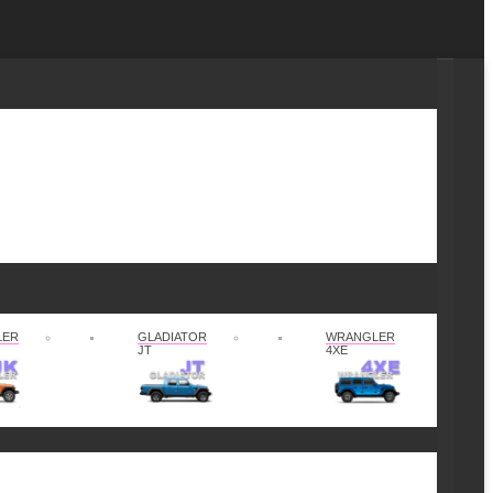
LER
GLADIATOR
WRANGLER
JT
4XE