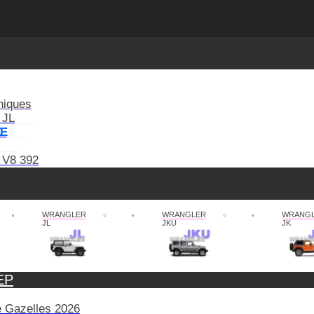
niques
 JL
XE
 V8 392
WRANGLER
WRANGLER
WRANG
JL
JKU
JK
EP
de Gazelles 2026