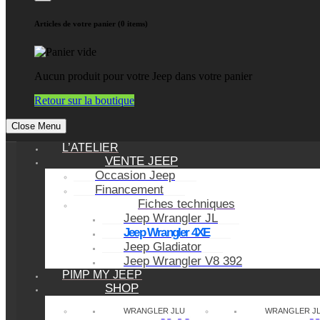
Articles de votre panier (0 items)
Aucun produit pour votre Jeep dans votre panier
Retour sur la boutique
Close Menu
L’ATELIER
VENTE JEEP
Occasion Jeep
Financement
Fiches techniques
Jeep Wrangler JL
Jeep Wrangler 4XE
Jeep Gladiator
Jeep Wrangler V8 392
PIMP MY JEEP
SHOP
WRANGLER JLU
WRANGLER J