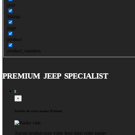
post
listings
page
product
product_variation
PREMIUM JEEP SPECIALIST
0
×
Articles de votre panier (0 items)
Aucun produit pour votre Jeep dans votre panier