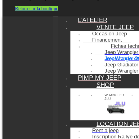
Retour sur la boutique
L’ATELIER
VENTE JEEP
Occasion Jeep
Financement
Fiches tech
Jeep Wrangler
Jeep Wrangler 4
Jeep Gladiator
Jeep Wrangler
PIMP MY JEEP
SHOP
WRANGLER
JLU
LOCATION JE
Rent a jeep
Inscription Rallye 