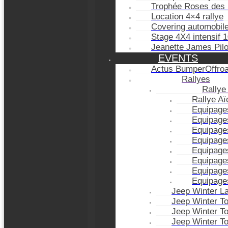
Trophée Roses des 
Location 4×4 rallye
Covering automobil
Stage 4X4 intensif 
Jeanette James Pil
EVENTS
Actus BumperOffro
Rallyes
Rallye
Rallye A
Equipage
Equipage
Equipage
Equipage
Equipage
Equipage
Equipage
Equipage
Jeep Winter L
Jeep Winter T
Jeep Winter T
Jeep Winter T