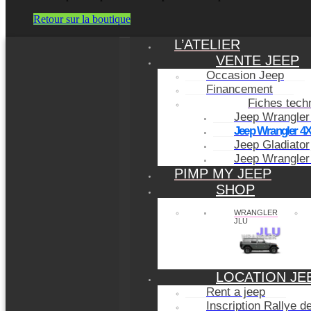
Retour sur la boutique
L’ATELIER
VENTE JEEP
Occasion Jeep
Financement
Fiches tech
Jeep Wrangler
Jeep Wrangler 4
Jeep Gladiator
Jeep Wrangler
PIMP MY JEEP
SHOP
WRANGLER
JLU
LOCATION JE
Rent a jeep
Inscription Rallye 