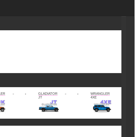
LER
GLADIATOR
WRANGLER
JT
4XE