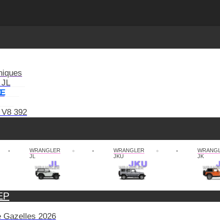
niques
 JL
XE
 V8 392
WRANGLER
WRANGLER
WRANG
JL
JKU
JK
EP
de Gazelles 2026