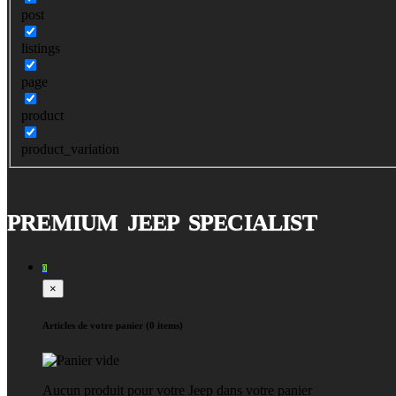
post
listings
page
product
product_variation
PREMIUM JEEP SPECIALIST
0
×
Articles de votre panier (0 items)
Aucun produit pour votre Jeep dans votre panier