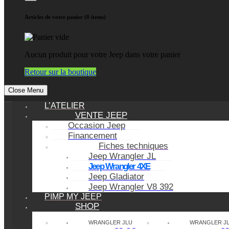
Articles de votre panier (0 items)
Aucun produit pour votre Jeep dans votre panier
Retour sur la boutique
Close Menu
L’ATELIER
VENTE JEEP
Occasion Jeep
Financement
Fiches techniques
Jeep Wrangler JL
Jeep Wrangler 4XE
Jeep Gladiator
Jeep Wrangler V8 392
PIMP MY JEEP
SHOP
WRANGLER JLU
WRANGLER J