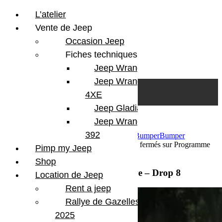
L’atelier
Vente de Jeep
Occasion Jeep
Fiches techniques
Jeep Wrangler JL
Skip to content
Search
Jeep Wrangler
0
Cart
4XE
Login/Register
Jeep Gladiator
Jeep Wrangler V8
392
17 juin 2026
Par Martial BumperOffroad
Bumper
Bumper
OffRoad
Jeep
Jeep Occasion
Commentaires fermés
sur Programme
Pimp my Jeep
Jeep Twelve 4 Twelve – Drop 8
Shop
Programme Jeep Twelve 4 Twelve – Drop 8
Location de Jeep
Rent a jeep
Rallye de Gazelles
2025