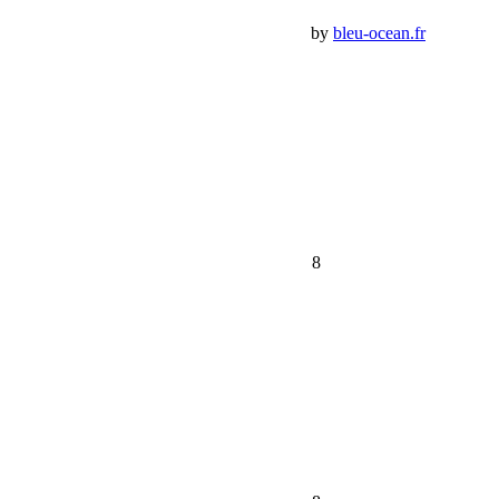
Premium Jeep Specialist - BumperOffroad by
bleu-ocean.fr
Rechercher:
Request car price
Programme Jeep Twelve 4 Twelve – Drop 8
Name
Email
Phone
Request
Schedule a Test Drive