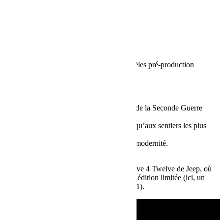
3. Options de carrosserie et finitions
2 ou 4 portes au choix.
Finition disponible :
Rubicon (pour les puristes du tout-terrain).
Willys (style rétro et robuste).
Disponibilité
Lancement prévu : Fin de l’été 2026 (modèles pré-production
présentés).
Édition limitée : Quantités restreintes.
Pourquoi ce modèle ?
Hommage historique : Inspiré par les Jeep de la Seconde Guerre
mondiale (référence à l’année 1941).
Polyvalence : Adapté aussi bien à la route qu’aux sentiers les plus
exigeants.
Style unique : Alliant nostalgie militaire et modernité.
À noter
Ce modèle s’inscrit dans la collection Twelve 4 Twelve de Jeep, où
chaque véhicule est associé à un canard en édition limitée (ici, un
canard à thème militaire avec un insigne ’41).