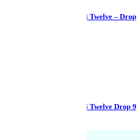
Previous Post
Programme Jeep Twelve 4 Twelve – Drop
7
Next Post
Programme Jeep Twelve 4 Twelve Drop 9
Articles Liés