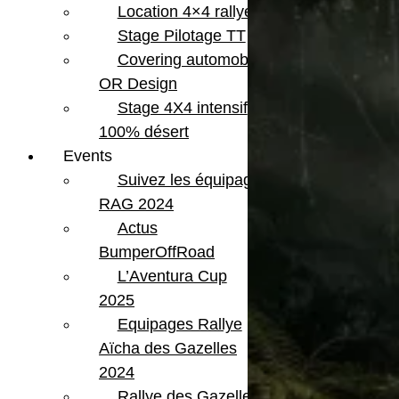
Location 4×4 rallye
Stage Pilotage TT
Covering automobile –
OR Design
Stage 4X4 intensif
100% désert
Events
Suivez les équipages
RAG 2024
Actus
BumperOffRoad
L’Aventura Cup
2025
Equipages Rallye
Aïcha des Gazelles
2024
Rallye des Gazelles