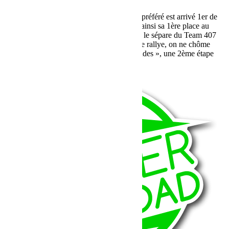
Nous venons d’apprendre que notre Team préféré est arrivé 1er de
cette première étape marathon, conservant ainsi sa 1ère place au
classement général. Yesss ! La distance qui le sépare du Team 407
est de 5 km 900 au départ de l’étape. Sur ce rallye, on ne chôme
pas…et oui ce n’est pas un rallye de « blondes », une 2ème étape
marathon démarre aujourd’hui.
Lire la suite