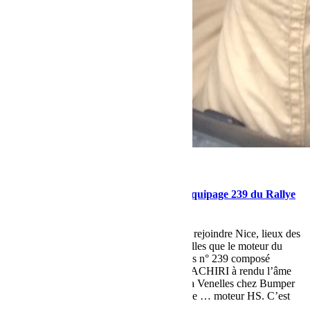
mars 22, 2015
Martial
Réparation express du Land 2.2L de l’équipage 239 du Rallye
des Gazelles
C’est lors de la traversée de la France pour rejoindre Nice, lieux des
vérifications techniques du rallye des Gazelles que le moteur du
Land Rover de l’équipage Luxembourgeois n° 239 composé
de Stéphanie LAMBERT & Fatima EL BACHIRI à rendu l’âme
près d’Aix en Provence. Remorqué jusqu’a Venelles chez Bumper
OffRoad que le premier diagnostique tombe … moteur HS. C’est
[…]