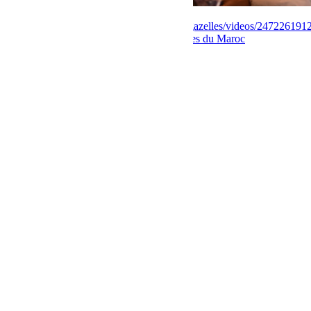
https://www.facebook.com/rallyeaichadesgazelles/videos/247226191
gazelles
Prologue
Rallye Aïcha des Gazelles du Maroc
Share:
Previous Post
Gazelles 2019 Vidéo Nice