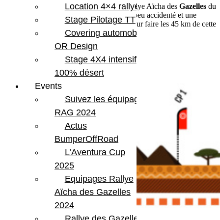
Location 4×4 rallye
Au programme le
Prologue
du 29ème Rallye Aïcha des
Gazelles
du
Maroc avec 3 CP à “taper”, sur un terrain peu accidenté et une
Stage Pilotage TT
navigation facile, donc pas de problème pour faire les 45 km de cette
Covering automobile –
première journée. Temps estimé 3 heures
OR Design
Stage 4X4 intensif
100% désert
Events
Suivez les équipages
RAG 2024
Actus
BumperOffRoad
L’Aventura Cup
2025
Equipages Rallye
Aïcha des Gazelles
2024
Rallye des Gazelles