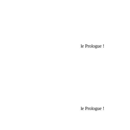
Rechercher:
Request car price
Rallye des Gazelles 2019, C’est parti pour le Prologue !
Name
Email
Phone
Request
Schedule a Test Drive
Rallye des Gazelles 2019, C’est parti pour le Prologue !
Name
Email