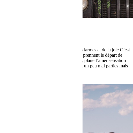
octobre 17, 2016
Martial
Cap Fémina 2016 Etape 6
Les adieux au désert (Jour 2) Du sable, des larmes et de la joie C’est
dans un joli arc de cercle que les Cap’Fées prennent le départ de
cette ultime épreuve. Sur la ligne de départ, plane l’amer sensation
de l’aventure qui touche à sa fin. « On était un peu mal parties mais
finalement c’est […]
Lire la suite