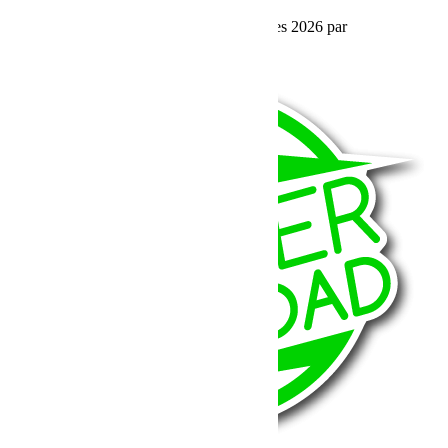
Journal de bord – Rallye Aïcha des Gazelles 2026 par
BumperOffroad - Le prologue
Lire la suite