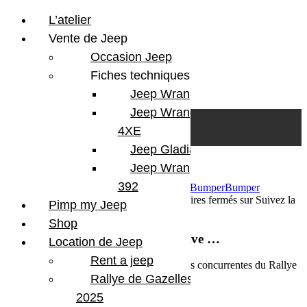
L’atelier
Vente de Jeep
Occasion Jeep
Fiches techniques
Jeep Wrangler JL
Skip to content
Search
Jeep Wrangler
0
Cart
4XE
Login/Register
Jeep Gladiator
Jeep Wrangler V8
392
24 mars 2016
Par Martial BumperOffroad
Bumper
Bumper
OffRoad
Compétition
En course
Commentaires fermés
sur Suivez la
Pimp my Jeep
course des Gazelles en live …
Shop
Suivez la course des Gazelles en live …
Location de Jeep
Rent a jeep
Vous pouvez suivre en direct la position des concurrentes du Rallye
des Gazelles en suivant le lien :
Rallye de Gazelles
2025