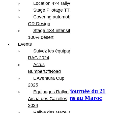
Location 4×4 rallye
Stage Pilotage TT
Covering automobile –
OR Design
Stage 4X4 intensif
100% désert
Events
Share:
Suivez les équipages
RAG 2024
Actus
BumperOffRoad
L’Aventura Cup
Previous Post
2025
Rallye Aïcha des Gazelles journée du 21
Equipages Rallye
mars. Erfoud : Vérifications au Maroc
Aïcha des Gazelles
2024
Rallye des Gazelles