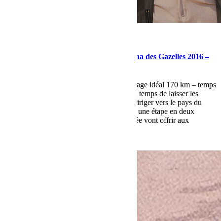
mars 31, 2016
Martial
ETAPE 5 – mardi 29 mars – Rallye Aïcha des Gazelles 2016 –
IZOUGGUERHN / MHAMID
IZOUGGUERHN / MHAMID – kilométrage idéal 170 km – temps
estimé 9h00 8 balises – Etape en ligneIl est temps de laisser les
grandes plaines de l’Aguelmouss pour se diriger vers le pays du
vent. Une étape très rectiligne aujourd’hui, une étape en deux
parties. Les deux premiers tiers de la journée vont offrir aux
Gazelles […]
Lire la suite