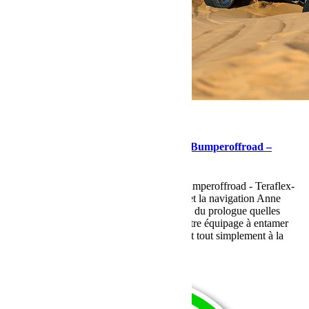
mars 27, 2017
Martial
Un point à mi-course de l’équipage 403 Bumperoffroad –
Teraflex-Europe
Un point à mi-course de l'équipage 403 Bumperoffroad - Teraflex-
Europe avec au pilotage Jeanette JAMES et la navigation Anne
Marie BORG. Après un début difficile lors du prologue quelles
finissent à la 7ème places quand même, notre équipage à entamer
une belle remonté qui les places maintenant tout simplement à la
première place !
Lire la suite