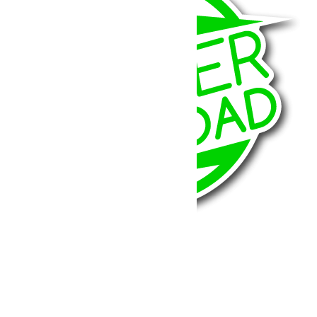
BumperOffroad
46, Chemin de la Petite Bastide
13770 – Venelles