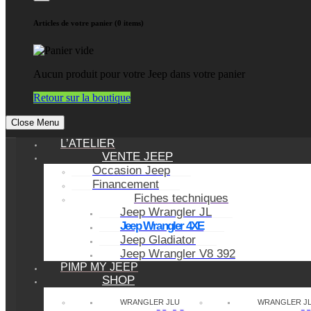
Articles de votre panier (0 items)
Aucun produit pour votre Jeep dans votre panier
Retour sur la boutique
Close Menu
L’ATELIER
VENTE JEEP
Occasion Jeep
Financement
Fiches techniques
Jeep Wrangler JL
Jeep Wrangler 4XE
Jeep Gladiator
Jeep Wrangler V8 392
PIMP MY JEEP
SHOP
WRANGLER JLU
WRANGLER J