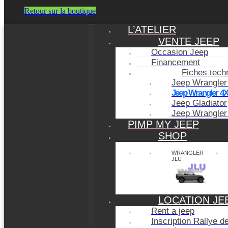
Retour sur la boutique
L’ATELIER
VENTE JEEP
Occasion Jeep
Financement
Fiches tech
Jeep Wrangler
Jeep Wrangler 4
Jeep Gladiator
Jeep Wrangler
PIMP MY JEEP
SHOP
WRANGLER
JLU
LOCATION JE
Rent a jeep
Inscription Rallye 