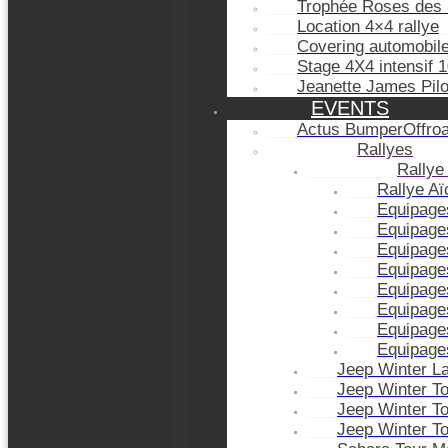
Trophée Roses des 
Location 4×4 rallye
Covering automobil
Stage 4X4 intensif 
Jeanette James Pil
EVENTS
Actus BumperOffro
Rallyes
Rallye
Rallye A
Equipage
Equipage
Equipage
Equipage
Equipage
Equipage
Equipage
Equipage
Jeep Winter L
Jeep Winter T
Jeep Winter T
Jeep Winter T