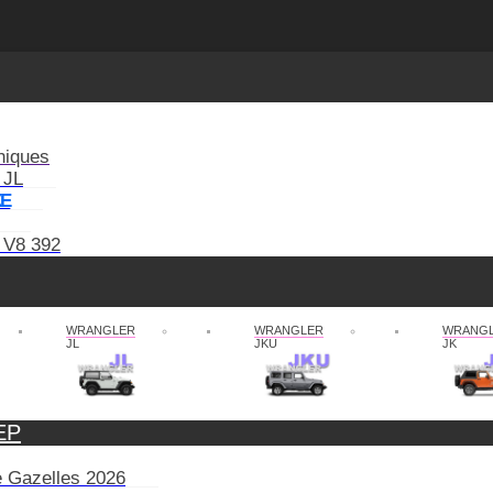
niques
 JL
XE
 V8 392
WRANGLER
WRANGLER
WRANG
JL
JKU
JK
EP
de Gazelles 2026