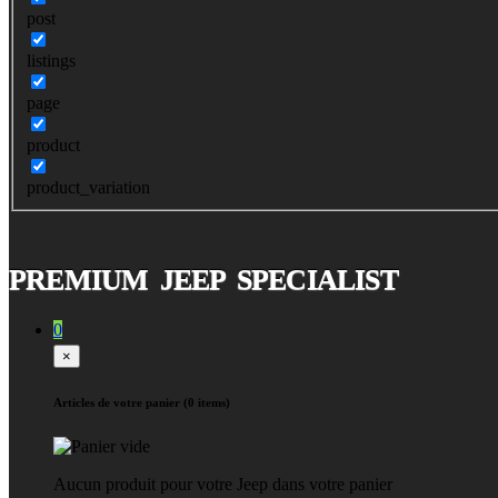
post
listings
page
product
product_variation
PREMIUM JEEP SPECIALIST
0
×
Articles de votre panier (0 items)
Aucun produit pour votre Jeep dans votre panier