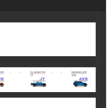
LER
GLADIATOR
WRANGLER
JT
4XE