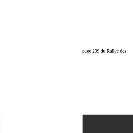
Email
Phone
Request
Schedule a Test Drive
Réparation express du Land 2.2L de l’équipage 239 du Rallye des
Gazelles
Name
Email
Phone
Best time
Request