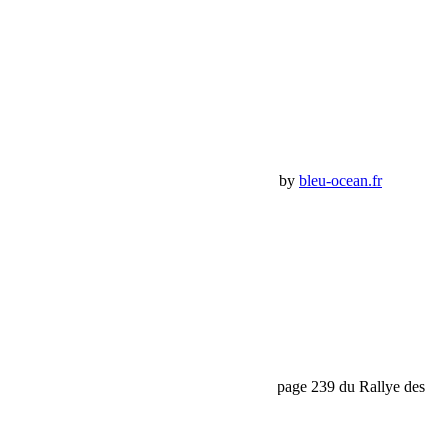
Compte
Mon Compte
Détails de mon compte
Déconnexion
Mes commandes
Panier Shop Bumper
Premium Jeep Specialist - BumperOffroad by
bleu-ocean.fr
Rechercher:
Request car price
Réparation express du Land 2.2L de l’équipage 239 du Rallye des
Gazelles
Name