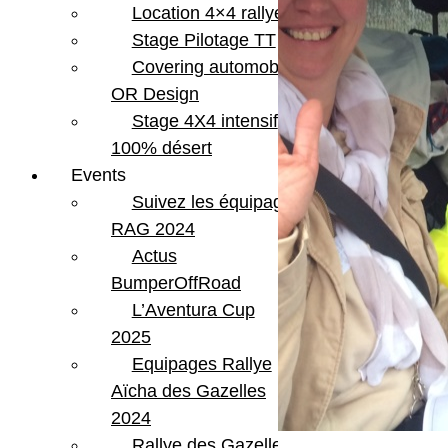
Location 4×4 rallye
Stage Pilotage TT
Covering automobile –
OR Design
Stage 4X4 intensif
100% désert
Events
Suivez les équipages
RAG 2024
Actus
BumperOffRoad
L’Aventura Cup
2025
Equipages Rallye
Aïcha des Gazelles
2024
Rallye des Gazelles