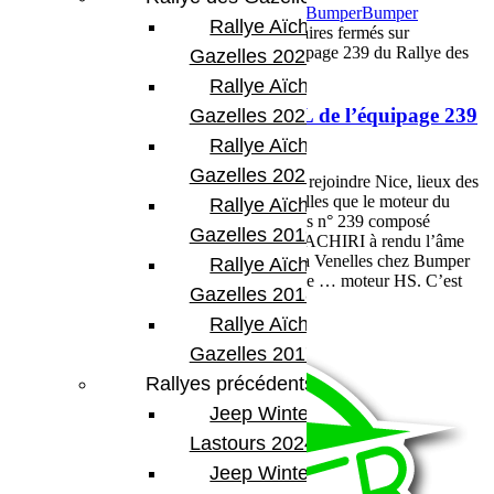
22 mars 2015
Par Martial BumperOffroad
Bumper
Bumper
Rallye Aïcha des
OffRoad
Compétition
Reportage
Commentaires fermés
sur
Réparation express du Land 2.2L de l’équipage 239 du Rallye des
Gazelles 2023
Gazelles
Rallye Aïcha des
Réparation express du Land 2.2L de l’équipage 239
Gazelles 2022
du Rallye des Gazelles
Rallye Aïcha des
Gazelles 2021 -30th
C’est lors de la traversée de la France pour rejoindre Nice, lieux des
vérifications techniques du rallye des Gazelles que le moteur du
Rallye Aïcha des
Land Rover de l’équipage Luxembourgeois n° 239 composé
Gazelles 2019
de Stéphanie LAMBERT & Fatima EL BACHIRI à rendu l’âme
près d’Aix en Provence. Remorqué jusqu’a Venelles chez Bumper
Rallye Aïcha des
OffRoad que le premier diagnostique tombe … moteur HS. C’est
Gazelles 2018
[…]
Voir plus
Rallye Aïcha des
Gazelles 2017
Rallyes précédents
Jeep Winter
Lastours 2024
Jeep Winter Tour