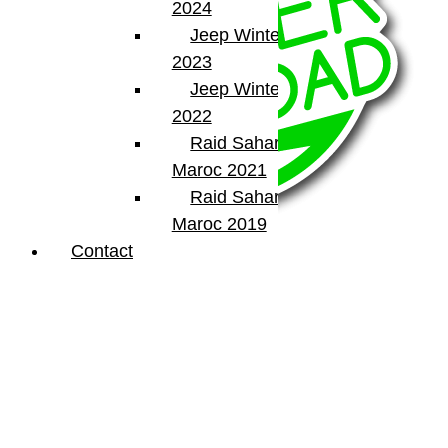
2024
Jeep Winter Tour
2023
Jeep Winter Tour
2022
Raid Sahara Tour
Maroc 2021
Raid Sahara Tour
Maroc 2019
Contact
BumperOffroad
46, Chemin de la Petite Bastide
13770 – Venelles
(Aix en Provence)
Email:
contact@bumperoffroad.com
Tel:
+33 (0)4 42 54 26 75