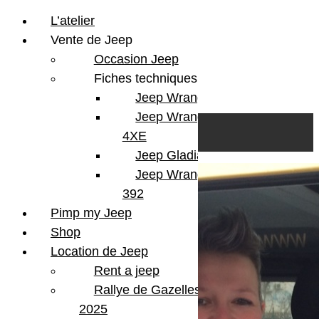
L’atelier
Vente de Jeep
Occasion Jeep
Fiches techniques
Jeep Wrangler JL
Skip to content
Search
Jeep Wrangler
0
Cart
4XE
Login/Register
Jeep Gladiator
Jeep Wrangler V8
392
Pimp my Jeep
Shop
Location de Jeep
Rent a jeep
Rallye de Gazelles
2025