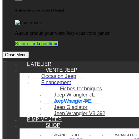
Articles de votre panier (0 items)
Aucun produit pour votre Jeep dans votre panier
Retour sur la boutique
Close Menu
L’ATELIER
VENTE JEEP
Occasion Jeep
Financement
Fiches techniques
Jeep Wrangler JL
Jeep Wrangler 4XE
Jeep Gladiator
Jeep Wrangler V8 392
PIMP MY JEEP
SHOP
WRANGLER JLU
WRANGLER J