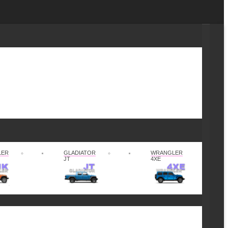
LER
GLADIATOR
WRANGLER
JT
4XE