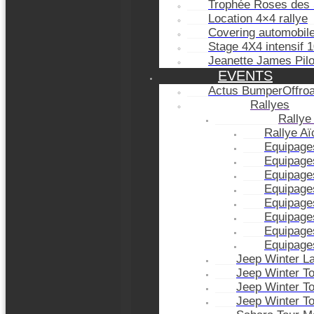
Trophée Roses des 
Location 4×4 rallye
Covering automobil
Stage 4X4 intensif 
Jeanette James Pil
EVENTS
Actus BumperOffro
Rallyes
Rallye
Rallye A
Equipage
Equipage
Equipage
Equipage
Equipage
Equipage
Equipage
Equipage
Jeep Winter L
Jeep Winter T
Jeep Winter T
Jeep Winter T