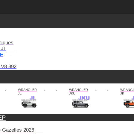
niques
 JL
XE
 V8 392
WRANGLER
WRANGLER
WRANG
JL
JKU
JK
EP
de Gazelles 2026