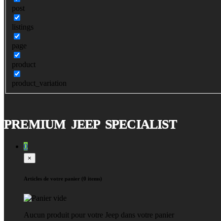
post
listings
page
product
product_variation
PREMIUM JEEP SPECIALIST
0
×
Articles de votre panier (0 items)
Aucun produit pour votre Jeep dans votre panier