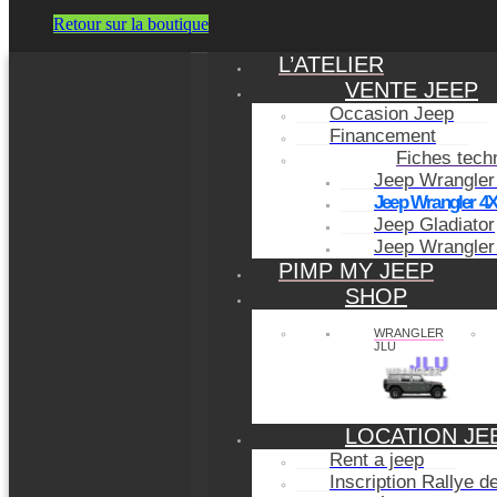
Retour sur la boutique
L’ATELIER
VENTE JEEP
Occasion Jeep
Financement
Fiches tech
Jeep Wrangler
Jeep Wrangler 4
Jeep Gladiator
Jeep Wrangler
PIMP MY JEEP
SHOP
WRANGLER
JLU
LOCATION JE
Rent a jeep
Inscription Rallye 