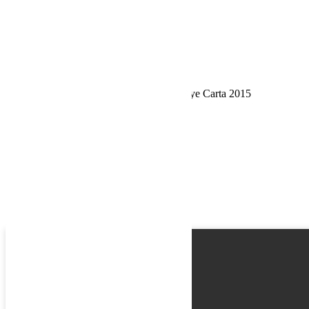
Phone
Request
Schedule a Test Drive
Préparation suspensions King Shocks Rallye Carta 2015
Name
Email
Phone
Best time
Request