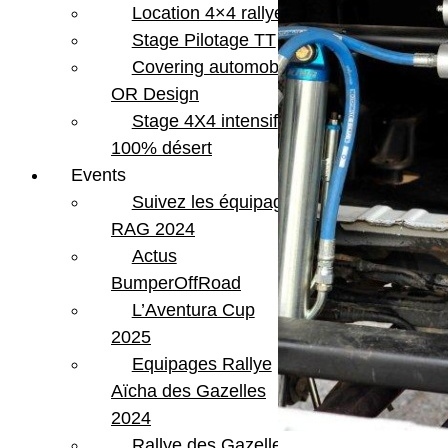
Location 4×4 rallye
Stage Pilotage TT
Covering automobile –
OR Design
Stage 4X4 intensif
100% désert
Events
Suivez les équipages
RAG 2024
Actus
BumperOffRoad
L’Aventura Cup
2025
Equipages Rallye
Aïcha des Gazelles
2024
Rallye des Gazelles