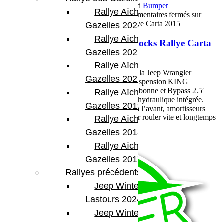
27 février 2015
Par Martial BumperOffroad
Bumper
Rallye Aïcha des
OffRoad
Compétition
Matériel
Voyage
Commentaires fermés
sur
Préparation suspensions King Shocks Rallye Carta 2015
Gazelles 2023
Rallye Aïcha des
Préparation suspensions King Shocks Rallye Carta
Gazelles 2022
2015
Rallye Aïcha des
Révision des suspensions King Shocks sur la Jeep Wrangler
Gazelles 2021 -30th
d’Alain, prêt pour le Carta Rallye 2015. Suspension KING
RACING SHOCKS: Coilover 2′ avec bonbonne et Bypass 2.5′
Rallye Aïcha des
avec bonbonne réglage 3 voies avec butée hydraulique intégrée.
Gazelles 2019
Supports sur chassis entièrement modifiés à l’avant, amortisseurs
traversant la caisse a l’arrière, du lourd pour rouler vite et longtemps
Rallye Aïcha des
!!
Gazelles 2018
Voir plus
Rallye Aïcha des
Gazelles 2017
Rallyes précédents
Jeep Winter
Lastours 2024
Jeep Winter Tour