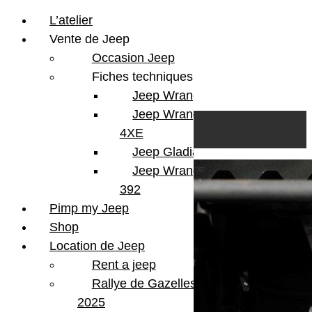
L’atelier
Vente de Jeep
Occasion Jeep
Fiches techniques
Jeep Wrangler JL
Skip to content
Search
Jeep Wrangler
0
Cart
4XE
Login/Register
Jeep Gladiator
Jeep Wrangler V8
392
Pimp my Jeep
Shop
Location de Jeep
Rent a jeep
Rallye de Gazelles
2025