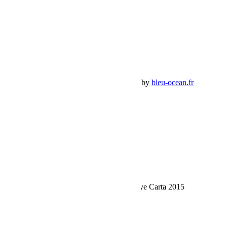
Mon Compte
Détails de mon compte
Déconnexion
Mes commandes
Panier Shop Bumper
Premium Jeep Specialist - BumperOffroad by
bleu-ocean.fr
Rechercher:
Request car price
Préparation suspensions King Shocks Rallye Carta 2015
Name
Email