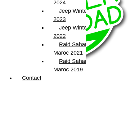
2024
Jeep Winter Tour
2023
Jeep Winter Tour
2022
Raid Sahara Tour
Maroc 2021
Raid Sahara Tour
Maroc 2019
Contact
BumperOffroad
46, Chemin de la Petite Bastide
13770 – Venelles
(Aix en Provence)
Email:
contact@bumperoffroad.com
Tel:
+33 (0)4 42 54 26 75
Compte