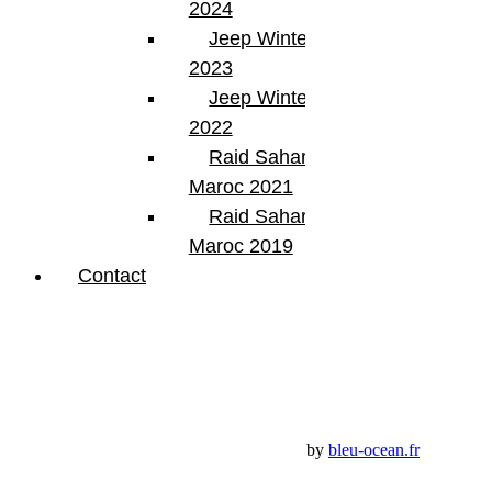
2024
Jeep Winter Tour
2023
BumperOffroad
Jeep Winter Tour
2022
46, Chemin de la Petite Bastide
Raid Sahara Tour
13770 – Venelles
(Aix en Provence)
Maroc 2021
Email:
contact@bumperoffroad.com
Raid Sahara Tour
Tel:
+33 (0)4 42 54 26 75
Maroc 2019
Compte
Contact
Mon Compte
Détails de mon compte
Déconnexion
Mes commandes
Panier Shop Bumper
Premium Jeep Specialist - BumperOffroad by
bleu-ocean.fr