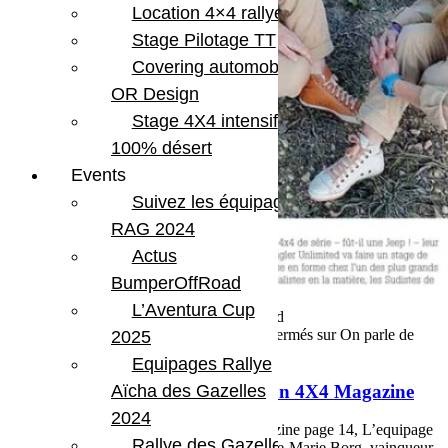
Location 4×4 rallye
Stage Pilotage TT
Covering automobile –
OR Design
Stage 4X4 intensif
100% désert
Events
Suivez les équipages
RAG 2024
Actus
BumperOffRoad
L’Aventura Cup
14 février 2016
Par Martial BumperOffroad
Bumper
Reportage
Voyage
Commentaires fermés
sur On parle de
2025
nous dans Génération 4X4 Magazine
Equipages Rallye
On parle de nous dans Génération 4X4 Magazine
Aïcha des Gazelles
2024
On parle de nous ... Genération 4x4 Magazine page 14, L’equipage
Rallye des Gazelles
feminin constitué de Jeanette James et Anne-Marie Borg, vainqueur