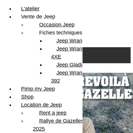
L’atelier
Vente de Jeep
Occasion Jeep
Fiches techniques
Jeep Wrangler JL
Skip to content
Search
Jeep Wrangler
0
Cart
4XE
Login/Register
Jeep Gladiator
Jeep Wrangler V8
392
Pimp my Jeep
Shop
Location de Jeep
Rent a jeep
Rallye de Gazelles
2025