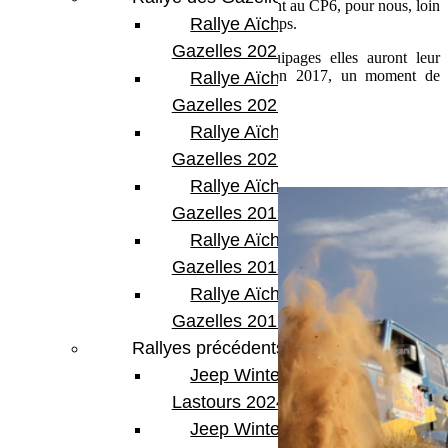
suivent le team 403 ! A 19h pile elles étaient au CP6, pour nous, loin
Rallye Aïcha des
du terrain, la balise a bien été pointée à temps.
Gazelles 2023
Ce soir en compagnie de plusieurs équipages elles auront leur
première soirée hors bivouac de l’édition 2017, un moment de
Rallye Aïcha des
récupération bien mérité !
Gazelles 2022
Babeth
Rallye Aïcha des
Gazelles 2021 -30th
Rallye Aïcha des
Gazelles 2019
Rallye Aïcha des
Gazelles 2018
Rallye Aïcha des
Gazelles 2017
Rallyes précédents
Jeep Winter
Lastours 2024
Jeep Winter Tour