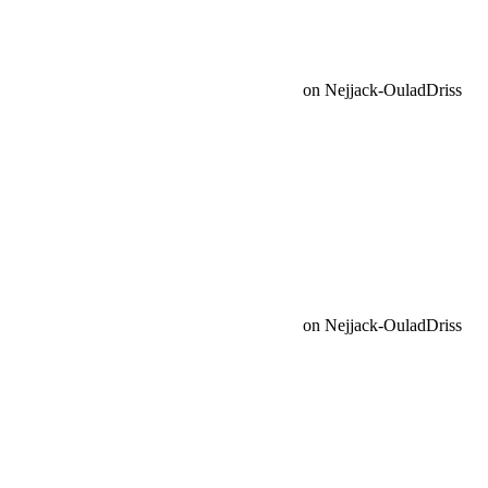
Request car price
Team 403 dans la première journée Marathon Nejjack-OuladDriss
Name
Email
Phone
Request
Schedule a Test Drive
Team 403 dans la première journée Marathon Nejjack-OuladDriss
Name
Email
Phone
Best time