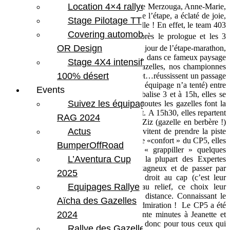
Location 4×4 rallye
Hier soir à l’arrivée de l’étape des dunes de Merzouga, Anne-Marie,
en consultant le tableau des classements de l’étape, a éclaté de joie,
Stage Pilotage TT
tapant dans ses mains comme une petite fille ! En effet, le team 403
Covering automobile –
er
est toujours 1
au classement général après le prologue et les 3
er
OR Design
premières étapes. Bravo ! Aujourd’hui, 1
jour de l’étape-marathon,
après un parcours sans faute jusqu’au CP1, dans ce fameux paysage
Stage 4X4 intensif
d’herbes à chameaux tant redouté des gazelles, nos championnes
100% désert
continuent de ne rien lâcher. Elles tentent et…réussissent un passage
improbable par des arêtes (qu’aucun autre équipage n’a tenté) entre
Events
les CP 1 et 2. A 13h30, elles pointent la balise 3 et à 15h, elles se
Suivez les équipages
trouvent au CP4, à l’entrée de Taouz où toutes les gazelles font la
queue pour leur ravitaillement en carburant. A 15h30, elles repartent
RAG 2024
direction sud-ouest, afin de longer l’oued Ziz (gazelle en berbère !)
Actus
tout en évitant de s’y enliser. Puis elles évitent de prendre la piste
d’Ouzina qui les rapprocherait avec plus de «confort » du CP5, elles
BumperOffRoad
préfèrent « coller » la montagne pour « grappiller » quelques
L’Aventura Cup
centaines de mètres. Ensuite, alors que la plupart des Expertes
choisissent de contourner le massif montagneux et de passer par
2025
Ouzina, nos favorites ont choisi d’aller droit au cap (c’est leur
Equipages Rallye
spécialité), malgré les difficultés liées au relief, ce choix leur
permettant une fois encore de gagner en distance. Connaissant le
Aïcha des Gazelles
terrain, cette stratégie mérite toute notre admiration ! Le CP5 a été
2024
pointé à 18h30, il ne restait plus que trente minutes à Jeanette et
Anne-Marie pour pointer le CP6, suspens donc pour tous ceux qui
Rallye des Gazelles