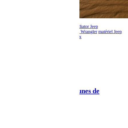
bumperOffRoad
Falcon
Front Runner
Gladiator Jeep
BumperOffroad
Jeep
Jeep JK
Jeep JL
Jeep Wrangler
matériel Jeep
Mopar
Préparateur Jeep
Préparation
teraflex
Share:
Previous Post
Team 403 à la sortie des dunes de
Merzouga, Bravo!