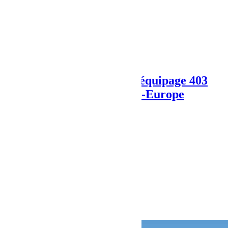
Next Post
Un point à mi-course de l’équipage 403
Bumperoffroad – Teraflex-Europe
Articles Liés