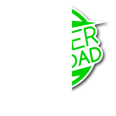
BumperOffroad