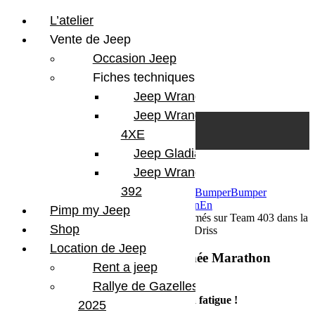
L’atelier
Vente de Jeep
Occasion Jeep
Fiches techniques
Jeep Wrangler JL
Skip to content
Search
Jeep Wrangler
0
Cart
4XE
Login/Register
Jeep Gladiator
Jeep Wrangler V8
392
27 mars 2017
Par Martial BumperOffroad
Bumper
Bumper
OffRoad
Bumper OffRoad|Jeep
Compétition
En
Pimp my Jeep
course
Jeep
Sport
Voyage
Commentaires fermés
sur Team 403 dans la
Shop
première journée Marathon Nejjack-OuladDriss
Location de Jeep
Team 403 dans la première journée Marathon
Rent a jeep
Nejjack-OuladDriss
Rallye de Gazelles
Une étape marathon où il faut oublier la fatigue !
2025