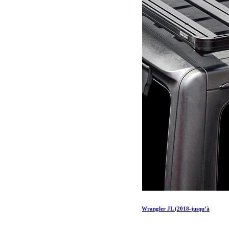
Kit de galerie de toit Extreme ½ pour une Jeep Wrangler JL (2018-jusqu’à
présent)