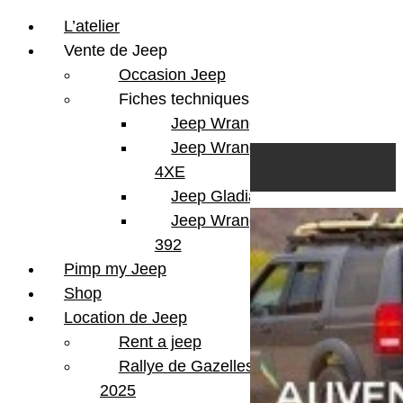
L’atelier
Vente de Jeep
Occasion Jeep
Fiches techniques
Jeep Wrangler JL
Skip to content
Search
Jeep Wrangler
0
Cart
4XE
Login/Register
Jeep Gladiator
Jeep Wrangler V8
392
Pimp my Jeep
Shop
Location de Jeep
Rent a jeep
Rallye de Gazelles
2025