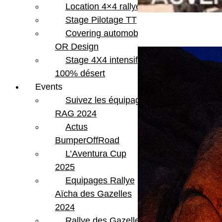
Location 4×4 rallye
Stage Pilotage TT
Covering automobile –
OR Design
Stage 4X4 intensif
100% désert
Events
Suivez les équipages
RAG 2024
Actus
BumperOffRoad
L’Aventura Cup
2025
Equipages Rallye
Aïcha des Gazelles
2024
Rallye des Gazelles