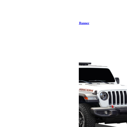
Chambre d’auvent Easy-Out / 2.5M – de Front Runner
362.02
€
Ajouter au panier