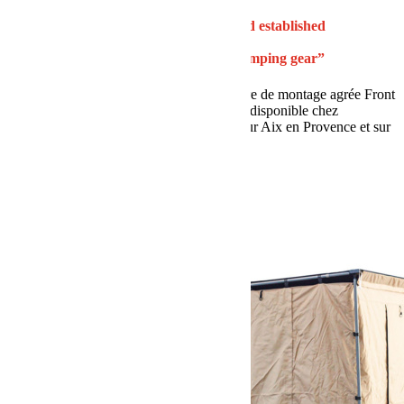
“Born and raised in Africa – trusted and established
worldwide.
Specialist for adventure, offroad and camping gear”
BumperOffroad est Official Dealer et centre de montage agrée Front
Runner. Toute la gamme Front Runner est disponible chez
BumperOffroad, dans notre show Room sur Aix en Provence et sur
notre site internet.