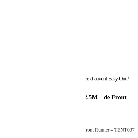
Accueil
/
Marques
/
Front Runner
/ Chambre d’auvent Easy-Out /
2.5M – de Front Runner
Chambre d’auvent Easy-Out / 2.5M – de Front
Runner
362.02
€
Chambre d’auvent Easy-Out / 2.5M – de Front Runner – TENT037