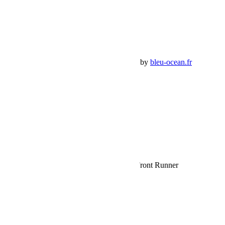
Détails de mon compte
Déconnexion
Mes commandes
Panier Shop Bumper
Premium Jeep Specialist - BumperOffroad by
bleu-ocean.fr
Rechercher:
Request car price
Chambre d’auvent Easy-Out / 2.5M – de Front Runner
Name
Email
Phone