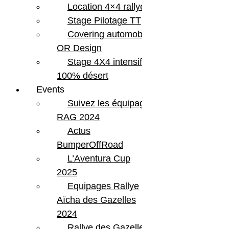
Location 4×4 rallye
Stage Pilotage TT
Covering automobile –
OR Design
Stage 4X4 intensif
100% désert
Events
Suivez les équipages
RAG 2024
Actus
BumperOffRoad
L’Aventura Cup
2025
Equipages Rallye
Aïcha des Gazelles
2024
Rallye des Gazelles