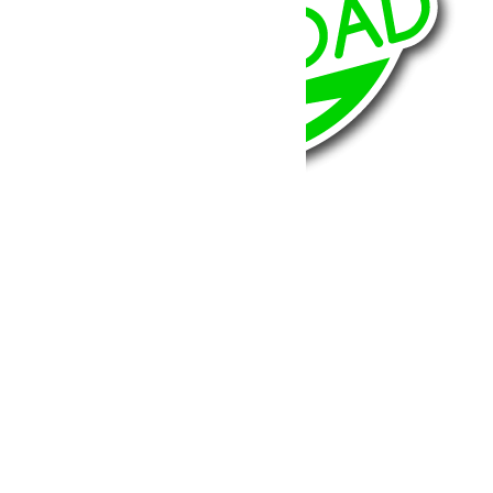
BumperOffroad
46, Chemin de la Petite Bastide
13770 – Venelles
(Aix en Provence)
Email:
contact@bumperoffroad.com
Tel:
+33 (0)4 42 54 26 75
Compte
Mon Compte