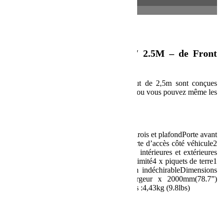
Description
Informations complémentaires
Description
Chambre d’auvent Easy-Out / 2.5M – de Front
Runner
Ces quatre parois pour l’auvent Easy-Out de 2,5m sont conçues
pour avoir de l’intimité pendant la journée ou vous pouvez même les
utiliser comme tente.
Spécification :
Composé de :1 x Chambre d’auvent – 4 parois et plafondPorte avant
à fermeture éclair avec moustiquaire et porte d’accès côté véhicule2
fenêtres en moustiquaire avec couvertures intérieures et extérieures
de protection contre les intempéries et l’intimité4 x piquets de terre1
x Sac de transportMatériau utilisé :Nylon indéchirableDimensions
du produit :Ouvert :2400mm(94.5”) largeur x 2000mm(78.7”)
profondeur x 1900mm(74.8”) hauteurPoids :4,43kg (9.8lbs)
UPC : 6009542215860