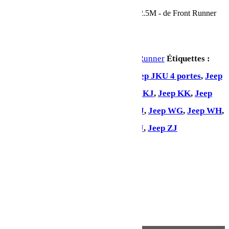
En stock
quantité de Chambre d'auvent Easy-Out / 2.5M - de Front Runner
Ajouter au panier
UGS :
TENT037
Catégorie :
Front Runner
Étiquettes :
Jeep Gladiator
,
Jeep JK 2 portes
,
Jeep JKU 4 portes
,
Jeep
JL 2 portes
,
Jeep JLU 4 portes
,
Jeep KJ
,
Jeep KK
,
Jeep
KL
,
Jeep LJ
,
Jeep Renegade
,
Jeep TJ
,
Jeep WG
,
Jeep WH
,
Jeep WJ
,
Jeep WK
,
Jeep XJ
,
Jeep YJ
,
Jeep ZJ
Partager: