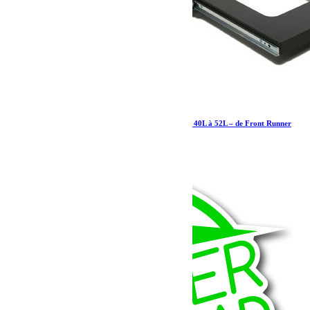
Plateau coulissant/plateau coulissant pour frigo 40L à 52L – de Front Runner
362.00
€
Ajouter au panier