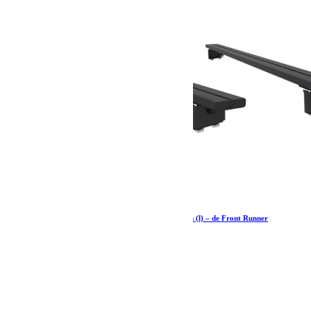
Kit de barres de toit pour un Hardtop/ 1165mm (l) – de Front Runner
362.02
€
Ajouter au panier