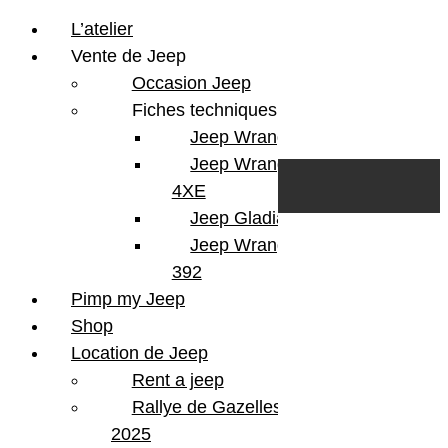
L’atelier
Vente de Jeep
Occasion Jeep
Fiches techniques
Jeep Wrangler JL
Skip to content
Search
Jeep Wrangler
0
Cart
4XE
Login/Register
Jeep Gladiator
Jeep Wrangler V8
392
Pimp my Jeep
Shop
Location de Jeep
Rent a jeep
Rallye de Gazelles
2025