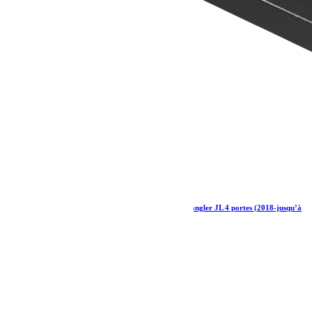
Kit de galerie Slimline II 1/2 pour une Jeep Wrangler JL 4 portes (2018-jusqu’à
présent) – de Front Runner
1 326.05
€
Ajouter au panier