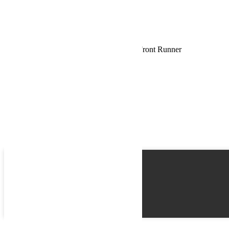
Request
Schedule a Test Drive
Chambre d’auvent Easy-Out / 2.5M – de Front Runner
Name
Email
Phone
Best time
Request