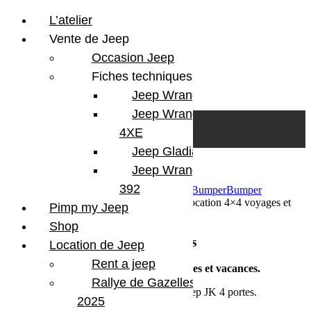
L’atelier
Vente de Jeep
Occasion Jeep
Fiches techniques
Jeep Wrangler JL
Skip to content
Search
Jeep Wrangler
0
Cart
4XE
Login/Register
Jeep Gladiator
Jeep Wrangler V8
392
21 avril 2016
Par Martial BumperOffroad
Bumper
Bumper
OffRoad|Jeep
Commentaires fermés
sur Location 4×4 voyages et
Pimp my Jeep
vacances
Shop
Location 4×4 voyages et vacances
Location de Jeep
Rent a jeep
Location de
tente de toit pour vos
voyages et vacances.
Rallye de Gazelles
Deux versions sont disponibles pour les Jeep JK 4 portes.
2025