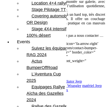
La
tente de toit Front Runner
, montée sur galerie, avec
Location 4×4 rallye
échelle et haut-vent. Pratique à l’utilisation quotidienne,
Stage Pilotage TT
étanche à la pluie et facile à déployer.
Le toit
JKamper
®, cellule intégrée à un hard top, très discret
Covering automobile –
et dépliable en quelques secondes. Il offre un couchage
OR Design
double accessible de l’intérieur, très pratique en cas mauvais
temps.
Stage 4X4 intensif
100% désert
Pour de plus amples informations, n’hésitez pas a nous contacter …
Events
[button size=’small’ style=” text=’Contact’ icon=’fa-arrow-right’
Suivez les équipages
icon_color=” link=’https://bumperoffroad.com/contact-bumper-
offroad/’ target=’_self’ color=” hover_color=” border_color=”
RAG 2024
hover_border_color=” background_color=”
Actus
hover_background_color=” font_style=” font_weight=”
text_align=” margin=”]
BumperOffRoad
L’Aventura Cup
2025
bumperOffRoad
Falcon
Front Runner
Gladiator Jeep
BumperOffroad
Jeep
Jeep JK
Jeep JL
Jeep Wrangler
matériel Jeep
Equipages Rallye
Mopar
Préparateur Jeep
Préparation
teraflex
Aïcha des Gazelles
Share:
2024
Rallye des Gazelles