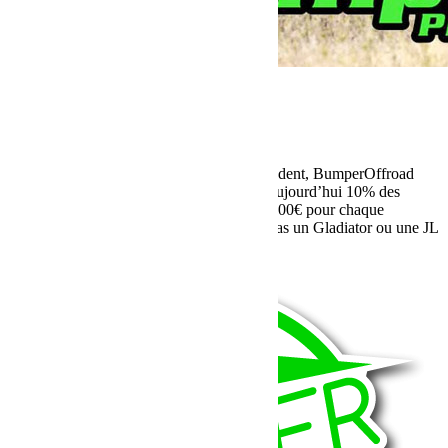
mars 24, 2020
Martial
BumperOffroad informations
En ce contexte très particulier et sans précédent, BumperOffroad
s’engage et vous propose de reverser dès aujourd’hui 10% des
ventes en ligne et de reverser également 1000€ pour chaque
véhicule vendu ou commandé (Pourquoi pas un Gladiator ou une JL
?)…
Lire la suite