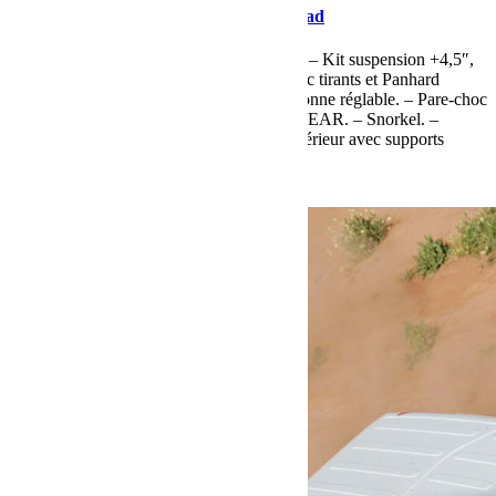
Jeep JK Unlimited de Découverte Offroad
Jeep JK Unlimited de Découverte Offroad – Kit suspension +4,5″,
ressorts AEV +4,5″ à tarage progressif avec tirants et Panhard
TERAFLEX. – Amortisseur FOX à bonbonne réglable. – Pare-choc
X4 avec porte roue. – Pneus 35″ GOODYEAR. – Snorkel. –
Longues portées à led XLED – Arceau intérieur avec supports
spécifiques pour CB, VHF, GPS et […]
Lire la suite