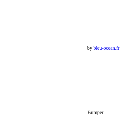
Mon Compte
Détails de mon compte
Déconnexion
Mes commandes
Panier Shop Bumper
Premium Jeep Specialist - BumperOffroad by
bleu-ocean.fr
Rechercher:
Request car price
Nouvelle page pour la boutique Jeep Shop Bumper
Name
Email