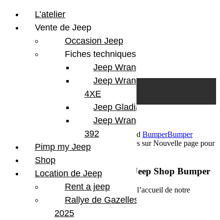
L’atelier
Vente de Jeep
Occasion Jeep
Fiches techniques
Jeep Wrangler JL
Skip to content
Search
Jeep Wrangler
0
Cart
4XE
Login/Register
Jeep Gladiator
Jeep Wrangler V8
392
18 janvier 2016
Par Martial BumperOffroad
Bumper
Bumper
OffRoad
Jeep
Matériel
Commentaires fermés
sur Nouvelle page pour
Pimp my Jeep
la boutique Jeep Shop Bumper
Shop
Nouvelle page pour la boutique Jeep Shop Bumper
Location de Jeep
Rent a jeep
Une toute nouvelle page est disponible sur l’accueil de notre
boutique de produit pour votre Jeep.
Rallye de Gazelles
2025