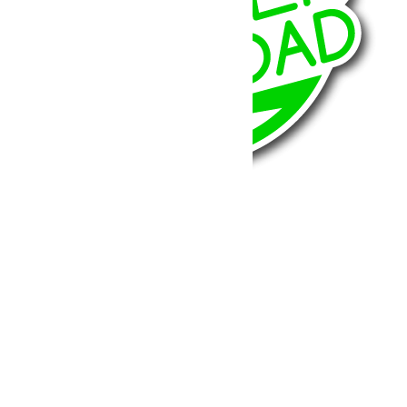
BumperOffroad
46, Chemin de la Petite Bastide
13770 – Venelles
(Aix en Provence)
Email:
contact@bumperoffroad.com
Tel:
+33 (0)4 42 54 26 75
Compte