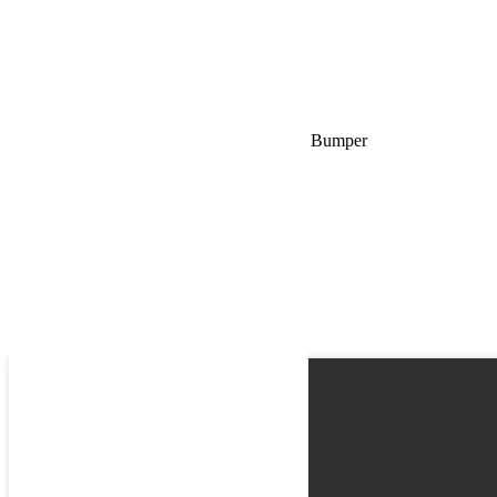
Phone
Request
Schedule a Test Drive
Nouvelle page pour la boutique Jeep Shop Bumper
Name
Email
Phone
Best time
Request