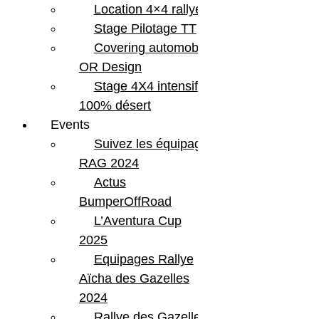
Location 4×4 rallye
Stage Pilotage TT
Covering automobile –
OR Design
Stage 4X4 intensif
100% désert
Events
Suivez les équipages
RAG 2024
Actus
BumperOffRoad
L’Aventura Cup
Share:
2025
Equipages Rallye
Aïcha des Gazelles
2024
Previous Post
Rallye des Gazelles