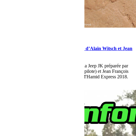
février 8, 2018
Martial
Les photos du Rallye M’Hamid Express d’Alain Witsch et Jean
François Quétier
Rappelons la très belle deuxième place de la Jeep JK préparée par
Bumperoffroad et piloté par Alain Witsch (pilote) et Jean François
Quétier (co-pilote) lors du dernier Rallye M'Hamid Express 2018.
Lire la suite