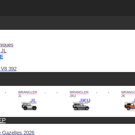
niques
 JL
XE
 V8 392
WRANGLER
WRANGLER
WRANG
JL
JKU
JK
EP
de Gazelles 2026