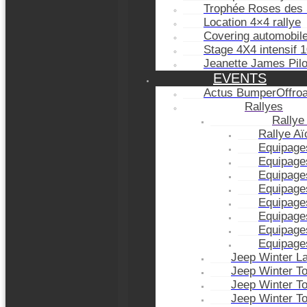
Trophée Roses des 
Location 4×4 rallye
Covering automobil
Stage 4X4 intensif 
Jeanette James Pil
EVENTS
Actus BumperOffro
Rallyes
Rallye
Rallye A
Equipage
Equipage
Equipage
Equipage
Equipage
Equipage
Equipage
Equipage
Jeep Winter L
Jeep Winter T
Jeep Winter T
Jeep Winter T