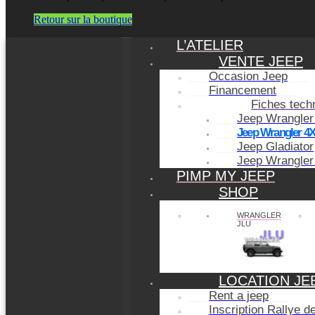
Retour sur la boutique
L’ATELIER
VENTE JEEP
Occasion Jeep
Financement
Fiches tech
Jeep Wrangler
Jeep Wrangler 4
Jeep Gladiator
Jeep Wrangler
PIMP MY JEEP
SHOP
WRANGLER
JLU
LOCATION JE
Rent a jeep
Inscription Rallye 