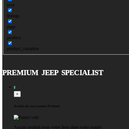
post
listings
page
product
product_variation
PREMIUM JEEP SPECIALIST
0
×
Articles de votre panier (0 items)
Aucun produit pour votre Jeep dans votre panier