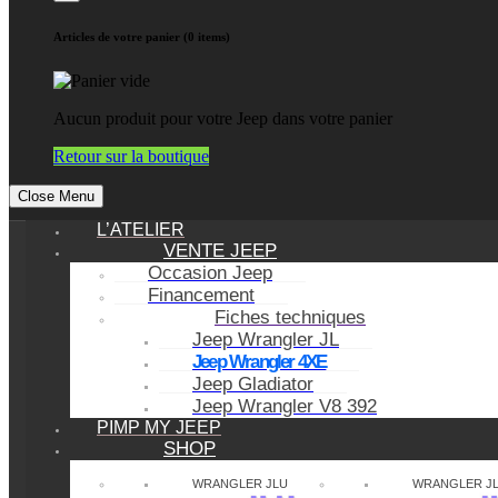
Articles de votre panier (0 items)
Aucun produit pour votre Jeep dans votre panier
Retour sur la boutique
Close Menu
L’ATELIER
VENTE JEEP
Occasion Jeep
Financement
Fiches techniques
Jeep Wrangler JL
Jeep Wrangler 4XE
Jeep Gladiator
Jeep Wrangler V8 392
PIMP MY JEEP
SHOP
WRANGLER JLU
WRANGLER J