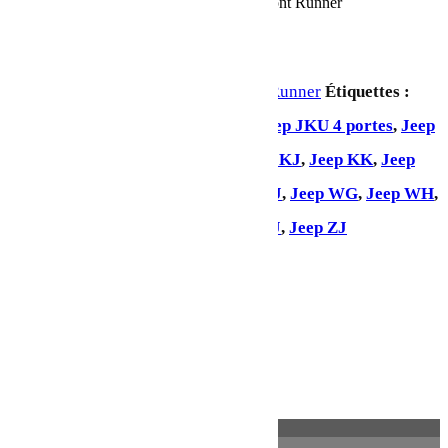
quantité de Support de cric Hi-Lift - de Front Runner
Ajouter au panier
UGS :
JADA010
Catégorie :
Front Runner
Étiquettes :
Jeep Gladiator
,
Jeep JK 2 portes
,
Jeep JKU 4 portes
,
Jeep
JL 2 portes
,
Jeep JLU 4 portes
,
Jeep KJ
,
Jeep KK
,
Jeep
KL
,
Jeep LJ
,
Jeep Renegade
,
Jeep TJ
,
Jeep WG
,
Jeep WH
,
Jeep WJ
,
Jeep WK
,
Jeep XJ
,
Jeep YJ
,
Jeep ZJ
Partager:
Description
Informations complémentaires