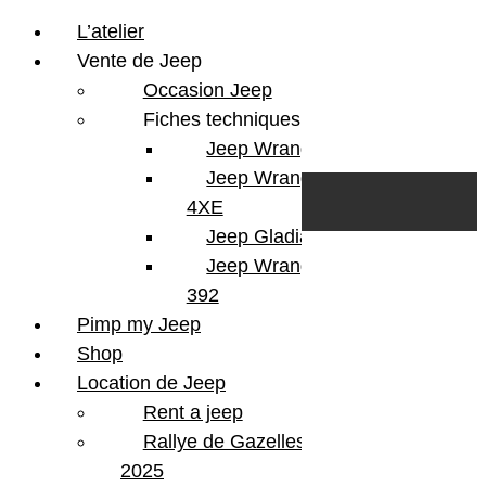
L’atelier
Vente de Jeep
Occasion Jeep
Fiches techniques
Jeep Wrangler JL
Skip to content
Search
Jeep Wrangler
0
Cart
4XE
Login/Register
Jeep Gladiator
Jeep Wrangler V8
392
Pimp my Jeep
Shop
Location de Jeep
Rent a jeep
Rallye de Gazelles
2025