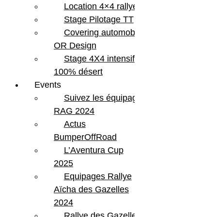
Location 4×4 rallye
Stage Pilotage TT
Covering automobile –
OR Design
Stage 4X4 intensif
100% désert
Events
Suivez les équipages
RAG 2024
Actus
BumperOffRoad
L’Aventura Cup
2025
Equipages Rallye
Aïcha des Gazelles
2024
Rallye des Gazelles