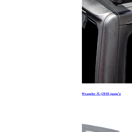
Kit de galerie de toit Extreme ½ pour une Jeep Wrangler JL (2018-jusqu’à
présent)
1 326.05
€
Ajouter au panier