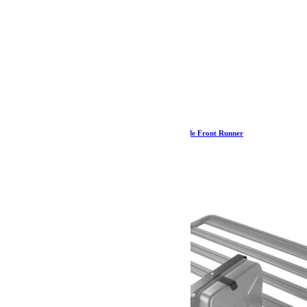
Sac de rangement pour une chaise Expander – de Front Runner
21.17
€
Ajouter au panier