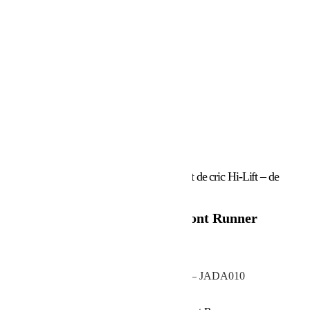
Accueil
/
Marques
/
Front Runner
/ Support de cric Hi-Lift – de
Front Runner
Support de cric Hi-Lift – de Front Runner
136.13
€
Support de cric Hi-Lift – de Front Runner – JADA010
En stock