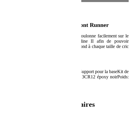
Description
Support de cric Hi-Lift – de Front Runner
Ce support en 2 pièces verrouilables se boulonne facilement sur le
côté du plateau de votre galerie Slimline II afin de pouvoir
transporter un cric sans vibration. Correspond à chaque taille de cric
Hi-Lift.
Spécification :
Contient: 1 x Support pour la poignée1 x Support pour la baseKit de
boulonsMatériau utilisé: Acier inoxydable 3CR12 époxy noirPoids:
2,1kg
UPC : 6009542219554
Informations complémentaires
Poids
2.6 kg
Dimensions
184 × 281 × 95 cm