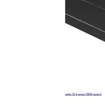
Kit de galerie Slimline II 1/2 pour une Jeep Wrangler JL 4 portes (2018-jusqu’à
présent) – de Front Runner