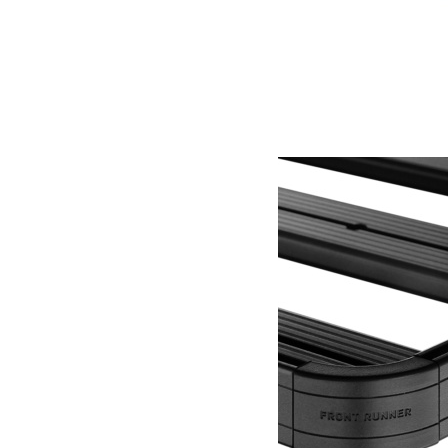
Support de jerrycan simple – de Front Runner
79.66
€
Ajouter au panier