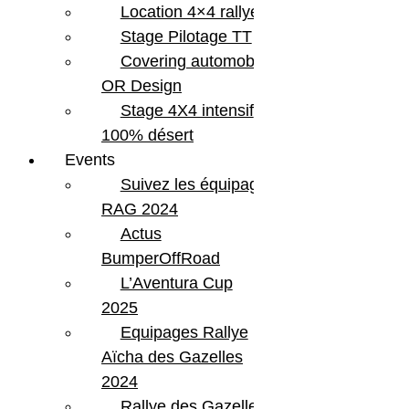
Location 4×4 rallye
Stage Pilotage TT
Covering automobile –
OR Design
Stage 4X4 intensif
100% désert
Events
Suivez les équipages
RAG 2024
Actus
BumperOffRoad
L’Aventura Cup
2025
Equipages Rallye
Aïcha des Gazelles
2024
Rallye des Gazelles