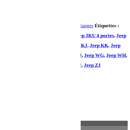
Ajouter au panier
UGS :
TENT031
Catégorie :
Front Runner
Étiquettes :
Jeep Gladiator
,
Jeep JK 2 portes
,
Jeep JKU 4 portes
,
Jeep
JL 2 portes
,
Jeep JLU 4 portes
,
Jeep KJ
,
Jeep KK
,
Jeep
KL
,
Jeep LJ
,
Jeep Renegade
,
Jeep TJ
,
Jeep WG
,
Jeep WH
,
Jeep WJ
,
Jeep WK
,
Jeep XJ
,
Jeep YJ
,
Jeep ZJ
Partager:
Description
Informations complémentaires