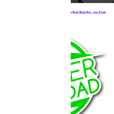
Jeep Wrangler JK 4 Door (2007-2018) Extreme Roof Rack Kit – par Front
Runner
2 122.69
€
Ajouter au panier