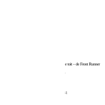
Accueil
/
Marques
/
Front Runner
/ Tente de toit – de Front Runner
Tente de toit – de Front Runner
1 209.08
€
Tente de toit – de Front Runner – TENT031
En stock
quantité de Tente de toit - de Front Runner