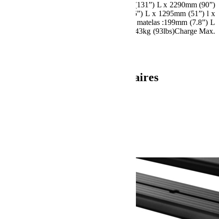
ouverte :Extérieur avec Rainfly :3330mm (131”) L x 2290mm (90”)
l x 1330mm (52,4”)Intérieur :2438mm (96”) L x 1295mm (51”) l x
1168mm (46”) H (A Peak)Dimensions du matelas :199mm (7.8”) L
x 121mm (4.8”) l x 60mm (2.4”) HPoids :43kg (93lbs)Charge Max.
:270kg (600lbs)
UPC : 6009542215792
Informations complémentaires
Poids
62.2 kg
Dimensions
128 × 1385 × 385 cm
Produits similaires