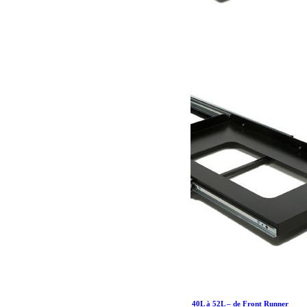
Plateau coulissant/plateau coulissant pour frigo 40L à 52L – de Front Runner