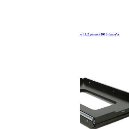
Kit de galerie Slimline II 1/2 pour Jeep Wrangler JL 2 portes (2018-jusqu’à
présent) – par Front Runner
1 037.65
€
Ajouter au panier