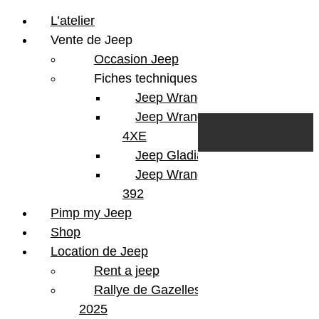
L’atelier
Vente de Jeep
Occasion Jeep
Fiches techniques
Jeep Wrangler JL
Skip to content
Search
Jeep Wrangler
0
Cart
4XE
Login/Register
Jeep Gladiator
Jeep Wrangler V8
392
Pimp my Jeep
Shop
Location de Jeep
Rent a jeep
Rallye de Gazelles
2025