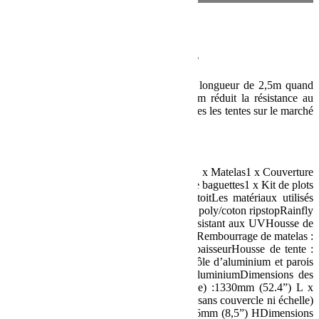
Description
Tente de toit – de Front Runner
Cette tente a une largeur de 1,3m et une longueur de 2,5m quand
elle est dépliée. Son profil bas de 200mm réduit la résistance au
vent. Cette tente a le plus bas profil de toutes les tentes sur le marché
! De plus, elle ne pèse que 43kg.
Spécification :
Consiste en :1 x Tente1 x Feuille de route1 x Matelas1 x Couverture
de la tente1 x Échelle coulissante1 x Kit de baguettes1 x Kit de plots
de montage1 x Housse de tente sur le toitLes matériaux utilisés
:Corps de la tente : Hydrofuge 260g 600d poly/coton ripstopRainfly
: Polyester oxford 400d imperméable et résistant aux UVHousse de
matelas : Tissu oxford en polyester lavableRembourrage de matelas :
Mousse PU haute densité de 60 mm d’épaisseurHousse de tente :
650 g de PVC résistantBase de tentes : Tôle d’aluminium et parois
latérales avec âme en mousseÉchelle : AluminiumDimensions des
tentes :Fermée (avec couverture et échelle) :1330mm (52.4”) L x
1245mm (49”) l x 330mm (13”) HFermé (sans couvercle ni échelle)
:1295mm (51”) L x 1220mm (48”) l x 216mm (8,5”) HDimensions