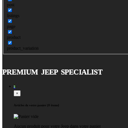
post
listings
page
product
product_variation
PREMIUM JEEP SPECIALIST
0
×
Articles de votre panier (0 items)
Aucun produit pour votre Jeep dans votre panier