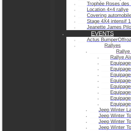
Trophée Roses des 
Location 4×4 rallye
Covering automobil
Stage 4X4 intensif 
Jeanette James Pil
EVENTS
Actus BumperOffro
Rallyes
Rallye
Rallye A
Equipage
Equipage
Equipage
Equipage
Equipage
Equipage
Equipage
Equipage
Jeep Winter L
Jeep Winter T
Jeep Winter T
Jeep Winter T