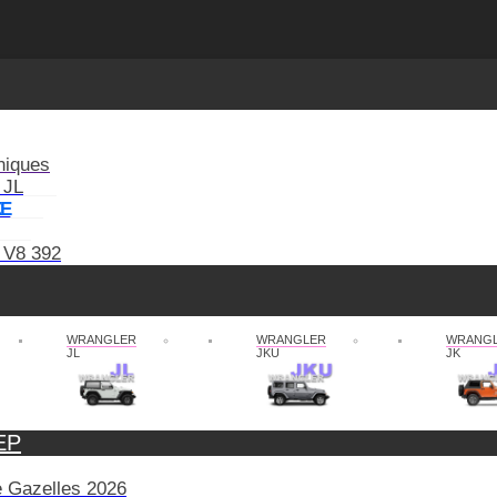
niques
 JL
XE
 V8 392
WRANGLER
WRANGLER
WRANG
JL
JKU
JK
EP
de Gazelles 2026