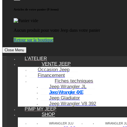
Articles de votre panier (0 items)
Aucun produit pour votre Jeep dans votre panier
Retour sur la boutique
Close Menu
L’ATELIER
VENTE JEEP
Occasion Jeep
Financement
Fiches techniques
Jeep Wrangler JL
Jeep Wrangler 4XE
Jeep Gladiator
Jeep Wrangler V8 392
PIMP MY JEEP
SHOP
WRANGLER JLU
WRANGLER J