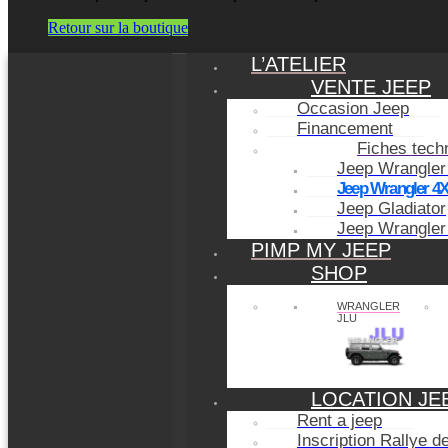
Retour sur la boutique
L’ATELIER
VENTE JEEP
Occasion Jeep
Financement
Fiches tech
Jeep Wrangler
Jeep Wrangler 4
Jeep Gladiator
Jeep Wrangler
PIMP MY JEEP
SHOP
WRANGLER
JLU
LOCATION JE
Rent a jeep
Inscription Rallye 