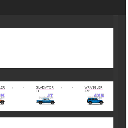
LER
GLADIATOR
WRANGLER
JT
4XE