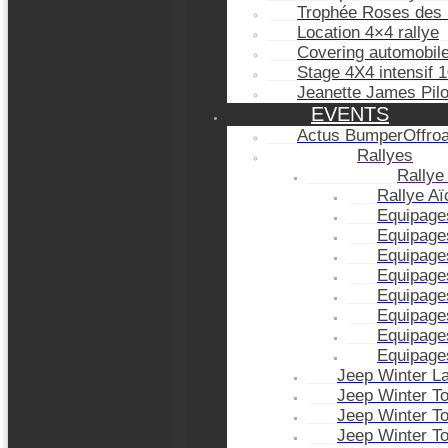
Trophée Roses des 
Location 4×4 rallye
Covering automobil
Stage 4X4 intensif 
Jeanette James Pil
EVENTS
Actus BumperOffro
Rallyes
Rallye
Rallye A
Equipage
Equipage
Equipage
Equipage
Equipage
Equipage
Equipage
Equipage
Jeep Winter L
Jeep Winter T
Jeep Winter T
Jeep Winter T