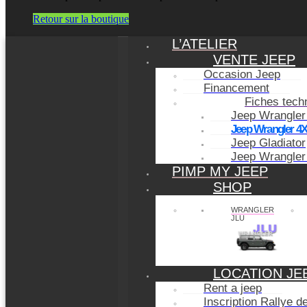
Retour sur la boutique
L’ATELIER
VENTE JEEP
Occasion Jeep
Financement
Fiches tech
Jeep Wrangler
Jeep Wrangler 4
Jeep Gladiator
Jeep Wrangler
PIMP MY JEEP
SHOP
WRANGLER
JLU
LOCATION JE
Rent a jeep
Inscription Rallye 