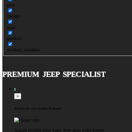
post
listings
page
product
product_variation
PREMIUM JEEP SPECIALIST
0
×
Articles de votre panier (0 items)
Aucun produit pour votre Jeep dans votre panier