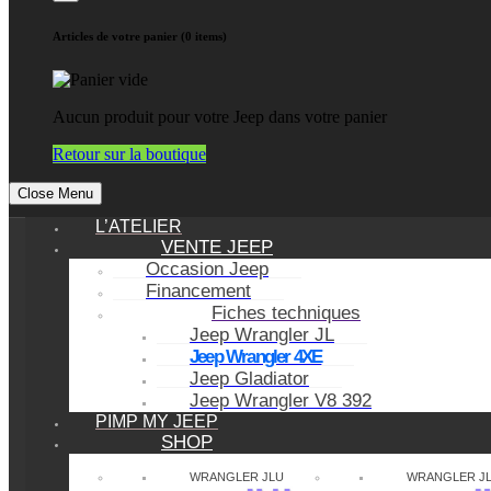
Articles de votre panier (0 items)
Aucun produit pour votre Jeep dans votre panier
Retour sur la boutique
Close Menu
L’ATELIER
VENTE JEEP
Occasion Jeep
Financement
Fiches techniques
Jeep Wrangler JL
Jeep Wrangler 4XE
Jeep Gladiator
Jeep Wrangler V8 392
PIMP MY JEEP
SHOP
WRANGLER JLU
WRANGLER J