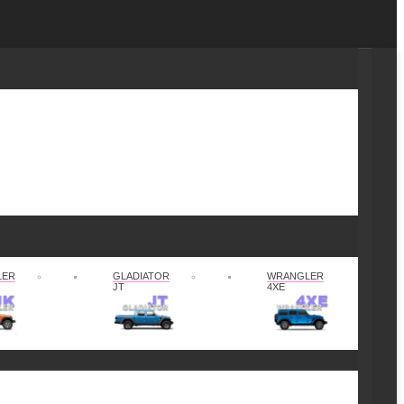
LER
GLADIATOR
WRANGLER
JT
4XE