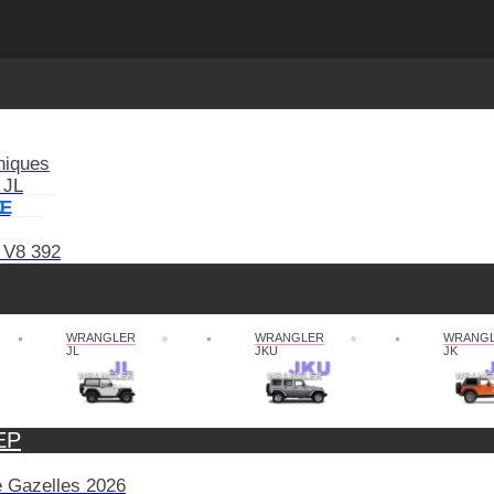
niques
 JL
XE
 V8 392
WRANGLER
WRANGLER
WRANG
JL
JKU
JK
EP
de Gazelles 2026