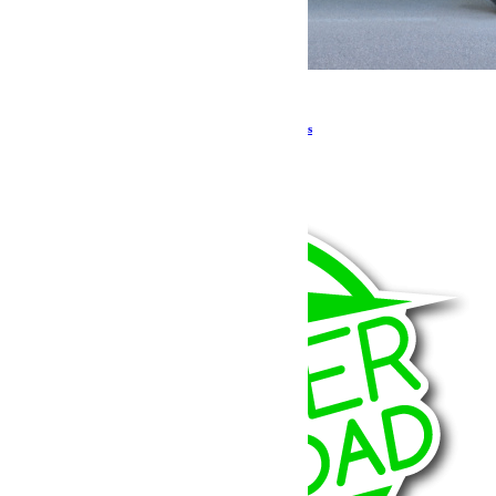
Pas en stock
Demi-portes pour Jeep Jk 4 portes Spring Doors
1 250.00
€
Lire la suite