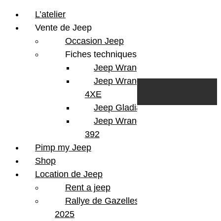
L’atelier
Vente de Jeep
Occasion Jeep
Fiches techniques
Jeep Wrangler JL
Skip to content
Search
Jeep Wrangler
0
Cart
4XE
Login/Register
Jeep Gladiator
Jeep Wrangler V8
392
Pimp my Jeep
Shop
Location de Jeep
Rent a jeep
Rallye de Gazelles
2025