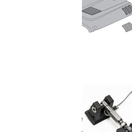
Capot Rugged Ridge Edition pour Jeep JK
1 190.00
€
Ajouter au panier