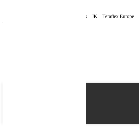
Schedule a Test Drive
Kit de repositionnement de roue de secours – JK – Teraflex Europe
– Provenance USA
Name
Email
Phone
Best time
Request