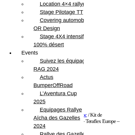
Location 4×4 rallye
Stage Pilotage TT
Covering automobile –
OR Design
Stage 4X4 intensif
100% désert
Events
Suivez les équipages
RAG 2024
Actus
BumperOffRoad
L’Aventura Cup
2025
Equipages Rallye
Accueil
/
Pare-chocs
/
Accessoires Pare-choc
/ Kit de
Aïcha des Gazelles
repositionnement de roue de secours – JK – Teraflex Europe –
2024
Provenance USA
Rallye des Gazelles