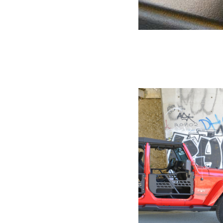
Kit Antenne CB Jeep JK et JKU Mopar
191.00
€
Ajouter au panier