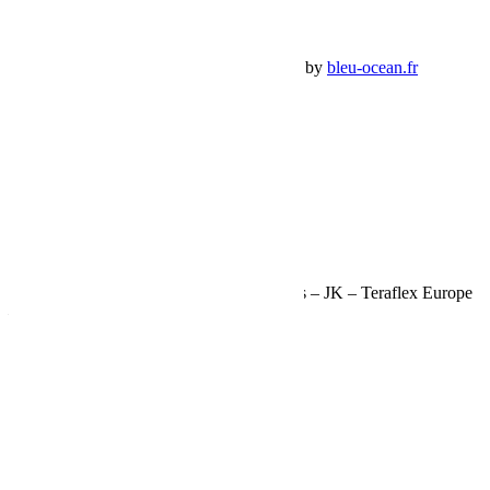
Panier Shop Bumper
Premium Jeep Specialist - BumperOffroad by
bleu-ocean.fr
Rechercher:
Request car price
Kit de repositionnement de roue de secours – JK – Teraflex Europe
– Provenance USA
Name
Email
Phone
Request