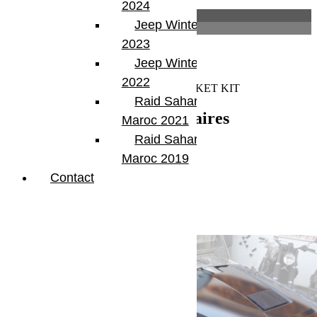
2024
Description
Jeep Winter Tour
Informations complémentaires
2023
Description
Jeep Winter Tour
2022
JK SPARE TIRE RELOCATION BRACKET KIT
Raid Sahara Tour
Informations complémentaires
Maroc 2021
Raid Sahara Tour
Poids
2.47 kg
Maroc 2019
Dimensions
24.13 × 6.35 × 20.32 cm
Contact
Produits similaires