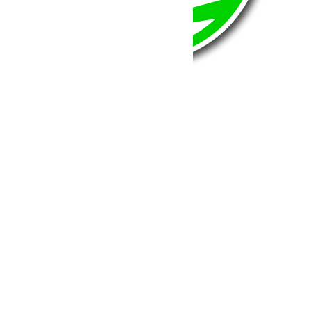
BumperOffroad
46, Chemin de la Petite Bastide
13770 – Venelles
(Aix en Provence)
Email:
contact@bumperoffroad.com
Tel:
+33 (0)4 42 54 26 75
Compte
Mon Compte
Détails de mon compte
Déconnexion
Mes commandes