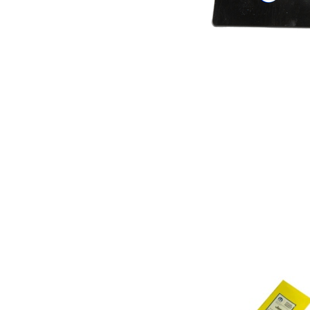
Attache capot pour Jeep JL et JLU
219.00
€
Ajouter au panier