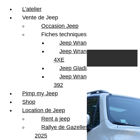
L’atelier
Vente de Jeep
Occasion Jeep
Fiches techniques
Jeep Wrangler JL
Skip to content
Search
Jeep Wrangler
0
Cart
4XE
Login/Register
Jeep Gladiator
Jeep Wrangler V8
392
Pimp my Jeep
Shop
Location de Jeep
Rent a jeep
Rallye de Gazelles
2025