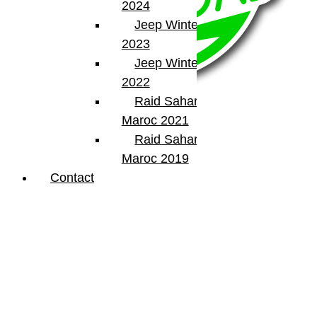
2024
Jeep Winter Tour
2023
Jeep Winter Tour
2022
Raid Sahara Tour
Maroc 2021
Raid Sahara Tour
BumperOffroad
Maroc 2019
46, Chemin de la Petite Bastide
Contact
13770 – Venelles
(Aix en Provence)
Email:
contact@bumperoffroad.com
Tel:
+33 (0)4 42 54 26 75
Compte
Mon Compte
Détails de mon compte
Déconnexion