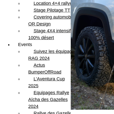
Location 4×4 rallye
Stage Pilotage TT
Covering automobile –
OR Design
Stage 4X4 intensif
100% désert
Events
Suivez les équipages
RAG 2024
Actus
BumperOffRoad
L’Aventura Cup
2025
Equipages Rallye
Aïcha des Gazelles
2024
Rallye des Gazelles