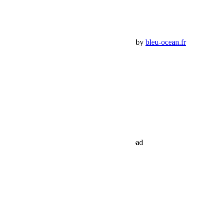
Mes commandes
Panier Shop Bumper
Premium Jeep Specialist - BumperOffroad by
bleu-ocean.fr
Rechercher:
Request car price
Renegade Offroad Ready By Bumperoffroad
Name
Email
Phone
Request