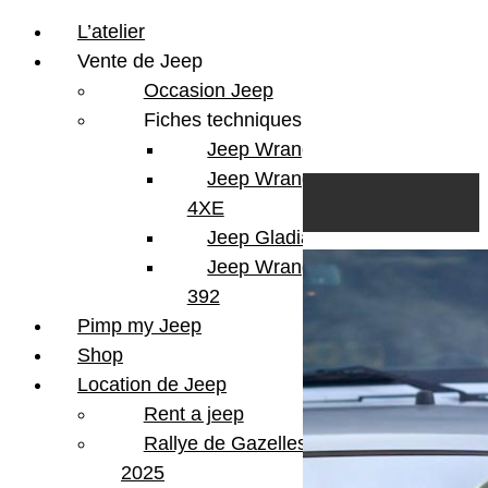
L’atelier
Vente de Jeep
Occasion Jeep
Fiches techniques
Jeep Wrangler JL
Skip to content
Search
Jeep Wrangler
0
Cart
4XE
Login/Register
Jeep Gladiator
Jeep Wrangler V8
392
Pimp my Jeep
Shop
Location de Jeep
Rent a jeep
Rallye de Gazelles
2025