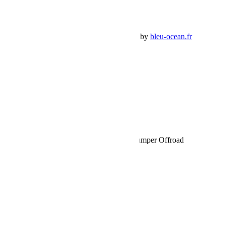
Panier Shop Bumper
Premium Jeep Specialist - BumperOffroad by
bleu-ocean.fr
Rechercher:
Request car price
Nouveaux produits XLed en ligne chez Bumper Offroad
Name
Email
Phone
Request