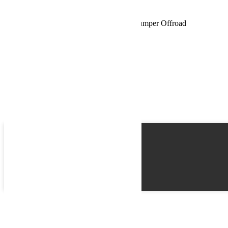
Schedule a Test Drive
Nouveaux produits XLed en ligne chez Bumper Offroad
Name
Email
Phone
Best time
Request