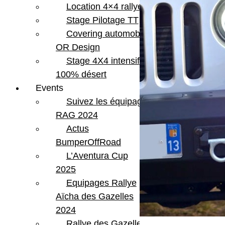
Location 4×4 rallye
Stage Pilotage TT
Covering automobile –
OR Design
Stage 4X4 intensif
100% désert
Events
Suivez les équipages
RAG 2024
Actus
BumperOffRoad
L’Aventura Cup
2025
Equipages Rallye
Aïcha des Gazelles
2024
Rallye des Gazelles