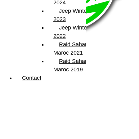
2024
Jeep Winter Tour
2023
Jeep Winter Tour
2022
Raid Sahara Tour
Maroc 2021
Raid Sahara Tour
BumperOffroad
Maroc 2019
46, Chemin de la Petite Bastide
Contact
13770 – Venelles
(Aix en Provence)
Email:
contact@bumperoffroad.com
Tel:
+33 (0)4 42 54 26 75
Compte
Mon Compte
Détails de mon compte
Déconnexion
Mes commandes