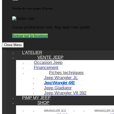
Articles de votre panier (0 items)
Aucun produit pour votre Jeep dans votre panier
Retour sur la boutique
Close Menu
L’ATELIER
VENTE JEEP
Occasion Jeep
Financement
Fiches techniques
Jeep Wrangler JL
Jeep Wrangler 4XE
Jeep Gladiator
Jeep Wrangler V8 392
PIMP MY JEEP
SHOP
WRANGLER JLU
WRANGLER J