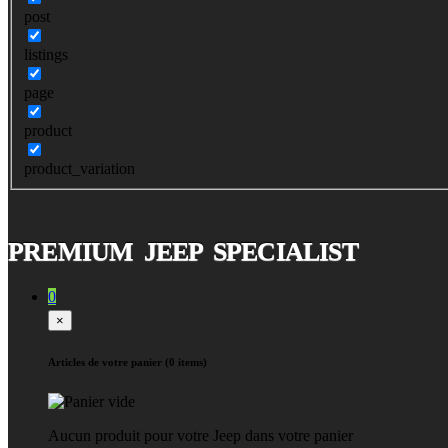
post
listings
page
product
product_variation
PREMIUM JEEP SPECIALIST
0
×
Articles de votre panier (0 items)
Aucun produit pour votre Jeep dans votre panier