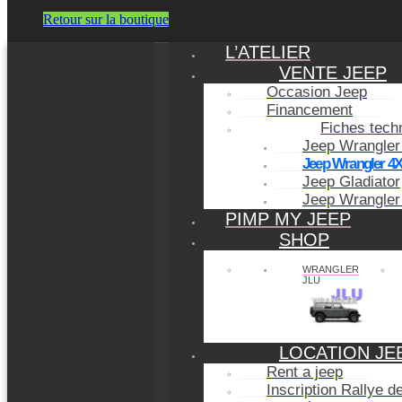
Retour sur la boutique
L’ATELIER
VENTE JEEP
Occasion Jeep
Financement
Fiches tech
Jeep Wrangler
Jeep Wrangler 4
Jeep Gladiator
Jeep Wrangler
PIMP MY JEEP
SHOP
WRANGLER
JLU
LOCATION JE
Rent a jeep
Inscription Rallye 