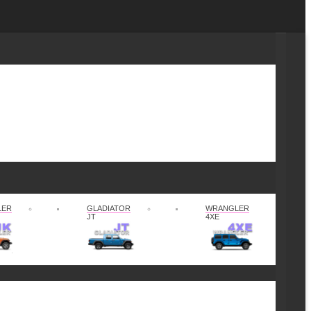
LER
GLADIATOR
WRANGLER
JT
4XE