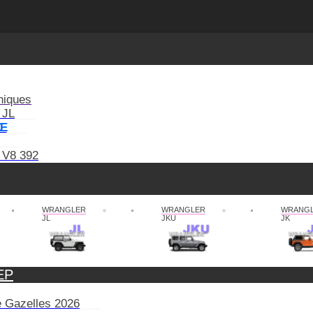
niques
 JL
XE
 V8 392
WRANGLER
WRANGLER
WRANG
JL
JKU
JK
EP
de Gazelles 2026