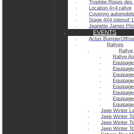
Trophée Roses des 
Location 4×4 rallye
Covering automobil
Stage 4X4 intensif 
Jeanette James Pil
EVENTS
Actus BumperOffro
Rallyes
Rallye
Rallye A
Equipage
Equipage
Equipage
Equipage
Equipage
Equipage
Equipage
Equipage
Jeep Winter L
Jeep Winter T
Jeep Winter T
Jeep Winter T