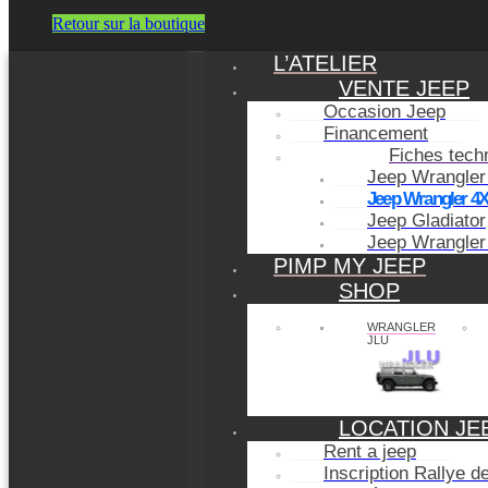
Retour sur la boutique
L’ATELIER
VENTE JEEP
Occasion Jeep
Financement
Fiches tech
Jeep Wrangler
Jeep Wrangler 4
Jeep Gladiator
Jeep Wrangler
PIMP MY JEEP
SHOP
WRANGLER
JLU
LOCATION JE
Rent a jeep
Inscription Rallye 