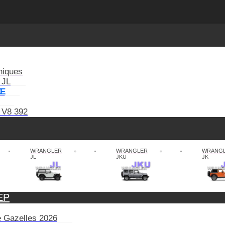
niques
 JL
XE
 V8 392
WRANGLER
WRANGLER
WRANG
JL
JKU
JK
EP
de Gazelles 2026