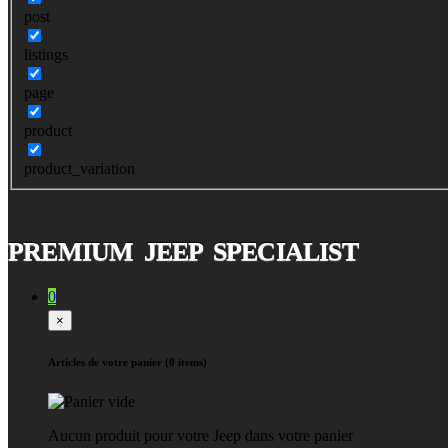
post
listings
page
product
product_variation
PREMIUM JEEP SPECIALIST
0
×
Articles de votre panier (0 items)
Aucun produit pour votre Jeep dans votre panier