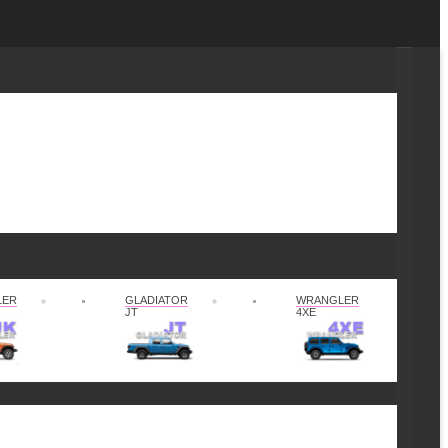
LER
GLADIATOR
WRANGLER
JT
4XE