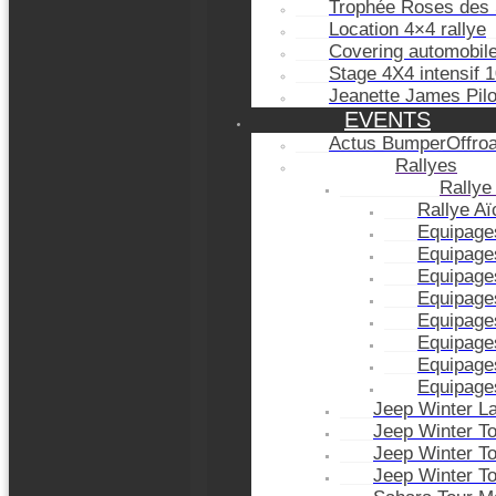
Trophée Roses des 
Location 4×4 rallye
Covering automobil
Stage 4X4 intensif 
Jeanette James Pil
EVENTS
Actus BumperOffro
Rallyes
Rallye
Rallye A
Equipage
Equipage
Equipage
Equipage
Equipage
Equipage
Equipage
Equipage
Jeep Winter L
Jeep Winter T
Jeep Winter T
Jeep Winter T