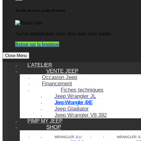
Articles de votre panier (0 items)
Aucun produit pour votre Jeep dans votre panier
Retour sur la boutique
Close Menu
L’ATELIER
VENTE JEEP
Occasion Jeep
Financement
Fiches techniques
Jeep Wrangler JL
Jeep Wrangler 4XE
Jeep Gladiator
Jeep Wrangler V8 392
PIMP MY JEEP
SHOP
WRANGLER JLU
WRANGLER J