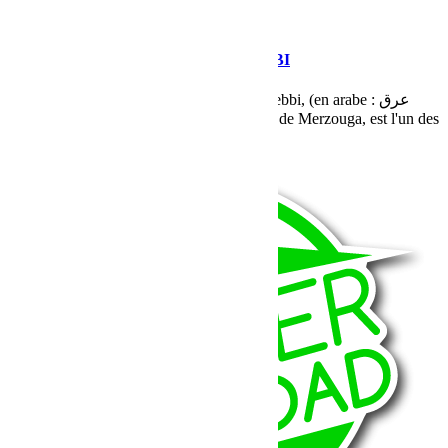
octobre 17, 2016
Martial
Cap Fémina 2016 Etape 4 ERG CHEBBI
Etape 4 bienvenue dans le fameux Erg Chebbi, (en arabe : عرق
الشبي), connu aussi sous le nom de dunes de Merzouga, est l'un des
deux grand ergs du Sahara Marocain
Lire la suite