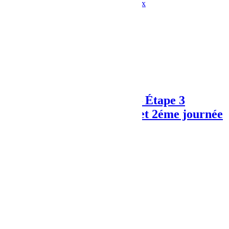
Mopar
Préparateur Jeep
Préparation
teraflex
Share:
Previous Post
Rallye des Gazelles 2016 – Étape 3
Marathon – 1ère journée et 2éme journée
Next Post