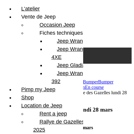
L’atelier
Vente de Jeep
Occasion Jeep
Fiches techniques
Jeep Wrangler JL
Skip to content
Search
Jeep Wrangler
0
Cart
4XE
Login/Register
Jeep Gladiator
Jeep Wrangler V8
392
29 mars 2016
Par Martial BumperOffroad
Bumper
Bumper
OffRoad
Bumper OffRoad|Jeep
Compétition
En course
Pimp my Jeep
Commentaires fermés
sur Etape 4 du Rallye des Gazelles lundi 28
Shop
mars Izougguerhn
Location de Jeep
Etape 4 du Rallye des Gazelles lundi 28 mars
Rent a jeep
Izougguerhn
Rallye de Gazelles
Etape 4 du Rallye des Gazelles lundi 28 mars
2025