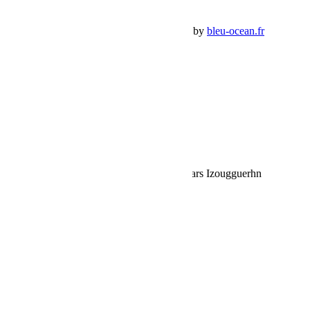
Panier Shop Bumper
Premium Jeep Specialist - BumperOffroad by
bleu-ocean.fr
Rechercher:
Request car price
Etape 4 du Rallye des Gazelles lundi 28 mars Izougguerhn
Name
Email
Phone
Request
Schedule a Test Drive