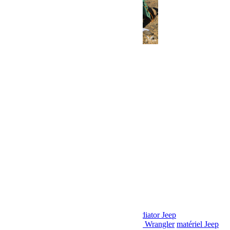
bumperOffRoad
Falcon
Front Runner
Gladiator Jeep
BumperOffroad
Jeep
Jeep JK
Jeep JL
Jeep Wrangler
matériel Jeep