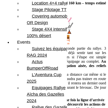
Location 4×4 rallye
/ IZOUGGUERHN – kilométrage idéal 160 km – temps estimé
9h00
Stage Pilotage TT
7 balises – Etape en boucle
Covering automobile –
OR Design
Stage 4X4 intensif
100% désert
Events
Suivez les équipages
Les gazelles attaquent aujourd’hui la seconde partie du rallye. 3
étapes de passées et la fatigue se fait déjà sentir tant sur les
RAG 2024
organismes que sur les véhicules. Alors si l’étape est simple
Actus
aujourd’hui, il conviendra de ménager l’équipage au complet.
Au
menu du jour des plaines à la navigation aisée, des reliefs
BumperOffRoad
marqués, des zones très roulantes.
L’Aventura Cup
La difficulté sera sans doute aujourd’hui la distance car même si le
terrain ne présente pas d’obstacles, il ne faudra pas trainer en route
2025
pour rejoindre le bivouac avant la nuit, car il restera un dernier oued
Equipages Rallye
à franchir avant d’atteindre la savane entourant le bivouac. De jour
pas facile mais si la pénombre est là …
Aïcha des Gazelles
Et pour celles qui seront dans les temps,
une fois la ligne d’arrivée
2024
franchie elles pourront en profiter pour découvrir les actions de
Rallye des Gazelles